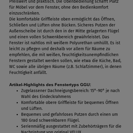
Preiswert und praktisch. Die Obenbedienung schafft Platz
für Möbel vor dem Fenster, ohne den Bedienkomfort
einzuschränken.
Die komfortable Griffleiste oben ermöglicht das Öffnen,
Schließen und Lüften ohne Bücken. Sicheres Putzen der
Außenscheibe ist durch den in der Mitte gelagerten Flügel
und einen vollen Schwenkbereich gewährleistet. Das
Fenster ist nahtlos mit weißem Polyurethan umhüllt. Es ist
leicht zu pflegen und deshalb vor allem für Räume zu
empfehlen, die mit weißen, feuchtigkeitsunempfindlichen
Fenstern gestaltet werden sollen, wie etwa die Küche, Bad,
WC sowie alle übrigen Räume (z.B. Schlafzimmer), in denen
Feuchtigkeit anfällt.
Artikel-Highlights des Fenstertyps GGU:
Zugelassener Dachneigungsbereich: 15°-90° je nach
Wahl des Eindeckrahmens
Komfortable obere Griffleiste für bequemes Öffnen
und Lüften.
Bequemes und gefahrloses Putzen durch einen um
180 Grad schwenkbaren Flügel.
Serienmäßig ausgestattet mit Zubehörträgern für die
Nachrüstung von original VELUX