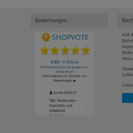
Bewertungen
Rech
AGB &
Daten
Impr
Wider
Versa
Hinwe
Echth
Cooki