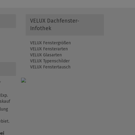
VELUX Dachfenster-
Infothek
VELUX Fenstergrößen
VELUX Fensterarten
VELUX Glasarten
VELUX Typenschilder
VELUX Fenstertausch
f
Exp.
skauf
lung
biet.
bei