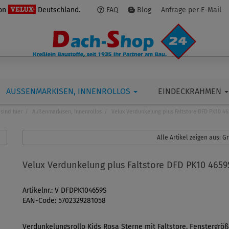
von
Deutschland.
FAQ
Blog
Anfrage per E-Mail
AUSSENMARKISEN, INNENROLLOS
EINDECKRAHMEN
 sind hier
Außenmarkisen, Innenrollos
Velux Verdunkelung plus Faltstore DFD PK10 4
Alle Artikel zeigen aus: 
Velux Verdunkelung plus Faltstore DFD PK10 4659
Artikelnr.: V DFDPK104659S
EAN-Code: 5702329281058
Verdunkelungsrollo Kids Rosa Sterne mit Faltstore, Fenstergröß