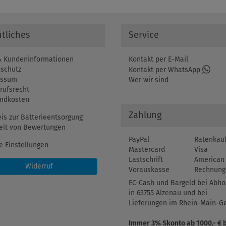
tliches
Service
 Kundeninformationen
Kontakt per E-Mail
schutz
Kontakt per WhatsApp
essum
Wer wir sind
rufsrecht
ndkosten
Zahlung
is zur Batterieentsorgung
eit von Bewertungen
PayPal
Ratenkau
e Einstellungen
Mastercard
Visa
Lastschrift
American 
Widerruf
Vorauskasse
Rechnung
EC-Cash und Bargeld bei Abho
in 63755 Alzenau und bei
Lieferungen im Rhein-Main-Ge
Immer 3% Skonto ab 1000,- € 