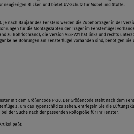
or neugierigen Blicken und bietet UV-Schutz für Möbel und Stoffe.
t. Je nach Baujahr des Fensters werden die Zubehörträger in der Versi
 Bohrungen für die Montagezapfen der Träger im Fensterflügel vorhand
d zu Bohrlochrand), die Version VES-V21 hat links und rechts unters
ar keine Bohrungen am Fensterflügel vorhanden sind, benötigen Sie 
fenster mit dem Größencode PK10. Der Größencode steht nach dem Fens
erflügels. Um das Typenschild zu sehen, entriegeln Sie die Lüftungsk
e bei der Suche nach der passenden Rollogröße für Ihr Fenster.
rtikel paßt: