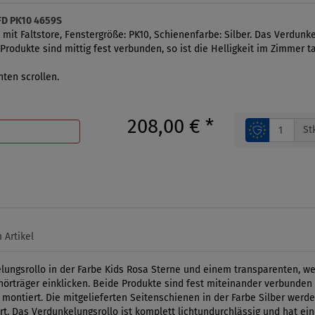
DFD PK10 4659S
mit Faltstore, Fenstergröße: PK10, Schienenfarbe: Silber. Das Verdunke
 Produkte sind mittig fest verbunden, so ist die Helligkeit im Zimmer t
ten scrollen.
208,00 €
*
St
 Artikel
ngsrollo in der Farbe Kids Rosa Sterne und einem transparenten, weis
örträger einklicken. Beide Produkte sind fest miteinander verbunden 
t montiert. Die mitgelieferten Seitenschienen in der Farbe Silber werd
 Das Verdunkelungsrollo ist komplett lichtundurchlässig und hat eine 