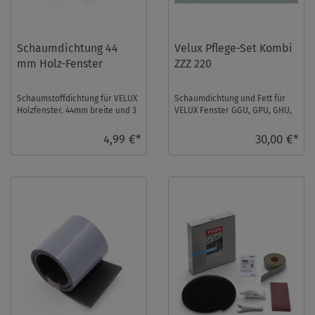
Schaumdichtung 44
Velux Pflege-Set Kombi
mm Holz-Fenster
ZZZ 220
Schaumstoffdichtung für VELUX
Schaumdichtung und Fett für
Holzfenster. 44mm breite und 3
VELUX Fenster GGU, GPU, GHU,
mm starke, selbstklebende
GGL, GHL, GPL bis 2012 sowie
Polyethylen- ...
VU und VKU bi ...
4,99 €*
30,00 €*