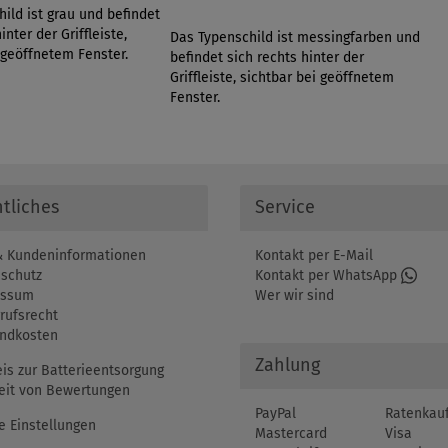
ild ist grau und befindet
inter der Griffleiste,
Das Typenschild ist messingfarben und
 geöffnetem Fenster.
befindet sich rechts hinter der
Griffleiste, sichtbar bei geöffnetem
Fenster.
tliches
Service
 Kundeninformationen
Kontakt per E-Mail
schutz
Kontakt per WhatsApp
essum
Wer wir sind
rufsrecht
ndkosten
Zahlung
is zur Batterieentsorgung
eit von Bewertungen
PayPal
Ratenkau
e Einstellungen
Mastercard
Visa