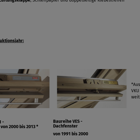
Lüftungsklappe
, Schleifpapier und doppelseitige Klebestreifen
uktionsjahr:
*Aus
VKU 
weit
Baureihe VES -
 -
Dachfenster
 von
2000 bis 2013 *
von 1991 bis 2000