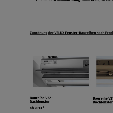
3 Meter
Schaumdichtung 37mm breit
, für die
Zuordnung der VELUX Fenster-Baureihen nach Prod
Baureihe V22 -
Baureihe V21
Dachfenster
Dachfenster
ab 2013
*