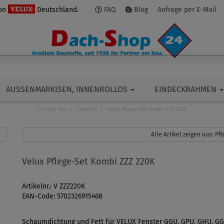
von
Deutschland.
FAQ
Blog
Anfrage per E-Mail
AUSSENMARKISEN, INNENROLLOS
EINDECKRAHMEN
Sie sind hier
Zubehör
Velux Pflege-Set Kombi ZZZ 220K
Alle Artikel zeigen aus: P
Velux Pflege-Set Kombi ZZZ 220K
Artikelnr.: V ZZZ220K
EAN-Code: 5702326915468
Schaumdichtung und Fett für VELUX Fenster GGU, GPU, GHU, GG