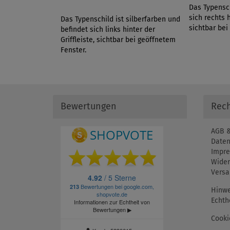
Das Typensch
sich rechts h
Das Typenschild ist silberfarben und
sichtbar bei
befindet sich links hinter der
Griffleiste, sichtbar bei geöffnetem
Fenster.
Bewertungen
Rech
AGB &
Daten
Impr
Wider
Versa
Hinwe
Echth
Cooki