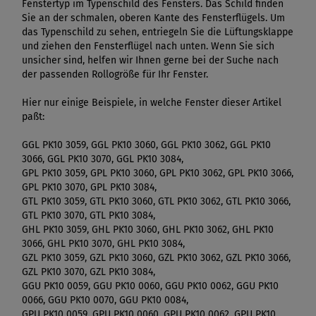
Fenstertyp im Typenschild des Fensters. Das Schild finden
Sie an der schmalen, oberen Kante des Fensterflügels. Um
das Typenschild zu sehen, entriegeln Sie die Lüftungsklappe
und ziehen den Fensterflügel nach unten. Wenn Sie sich
unsicher sind, helfen wir Ihnen gerne bei der Suche nach
der passenden Rollogröße für Ihr Fenster.
Hier nur einige Beispiele, in welche Fenster dieser Artikel
paßt:
GGL PK10 3059, GGL PK10 3060, GGL PK10 3062, GGL PK10
3066, GGL PK10 3070, GGL PK10 3084,
GPL PK10 3059, GPL PK10 3060, GPL PK10 3062, GPL PK10 3066,
GPL PK10 3070, GPL PK10 3084,
GTL PK10 3059, GTL PK10 3060, GTL PK10 3062, GTL PK10 3066,
GTL PK10 3070, GTL PK10 3084,
GHL PK10 3059, GHL PK10 3060, GHL PK10 3062, GHL PK10
3066, GHL PK10 3070, GHL PK10 3084,
GZL PK10 3059, GZL PK10 3060, GZL PK10 3062, GZL PK10 3066,
GZL PK10 3070, GZL PK10 3084,
GGU PK10 0059, GGU PK10 0060, GGU PK10 0062, GGU PK10
0066, GGU PK10 0070, GGU PK10 0084,
GPU PK10 0059, GPU PK10 0060, GPU PK10 0062, GPU PK10