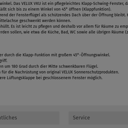
inkel. Das VELUX VKU ist ein pflegeleichtes Klapp-Schwing-Fenster, 
läßt sich bis zu einem Winkel von 45° öffnen (Klappfunktion).
ährend der Fensterflügel als schützendes Dach über der Öffnung bleibt.
Mittelachse geschwenkt werden können.
üllt. Es ist leicht zu pflegen und deshalb vor allem für Räume zu emp
rden sollen, wie etwa die Küche, Bad, WC sowie alle übrigen Räume (z.
er durch die Klapp-Funktion mit großem 45°-Öffnungswinkel.
iff.
n um 180 Grad durch dier Mitte schwenkbaren Flügel.
 für die Nachrüstung von original VELUX Sonnenschutzprodukten.
bere Lüftungsklappe bei geschlossenem Fenster möglich.
tliches
Service