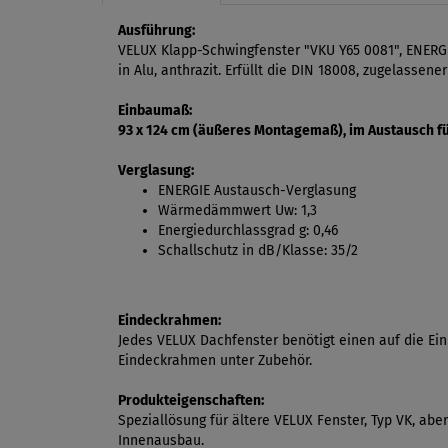
Ausführung:
VELUX Klapp-Schwingfenster "VKU Y65 0081", ENERGI
in Alu, anthrazit. Erfüllt die DIN 18008, zugelasse
Einbaumaß:
93 x 124 cm (äußeres Montagemaß), im Austausch f
Verglasung:
ENERGIE Austausch-Verglasung
Wärmedämmwert Uw: 1,3
Energiedurchlassgrad g: 0,46
Schallschutz in dB/Klasse: 35/2
Eindeckrahmen:
Jedes VELUX Dachfenster benötigt einen auf die E
Eindeckrahmen unter Zubehör.
Produkteigenschaften:
Speziallösung für ältere VELUX Fenster, Typ VK, ab
Innenausbau.