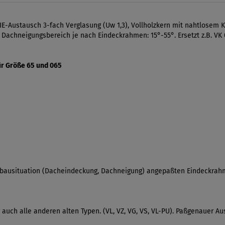
E-Austausch 3-fach Verglasung (Uw 1,3), Vollholzkern mit nahtlosem K
ner Dachneigungsbereich je nach Eindeckrahmen: 15°-55°. Ersetzt z.B. VK
ür Größe 65 und 065
inbausituation (Dacheindeckung, Dachneigung) angepaßten Eindeckrahm
er auch alle anderen alten Typen. (VL, VZ, VG, VS, VL-PU). Paßgenauer