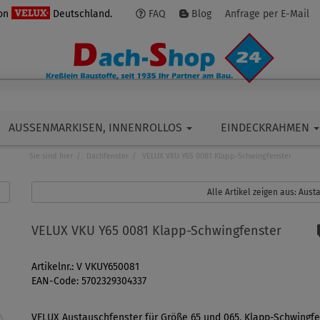
von
Deutschland.
FAQ
Blog
Anfrage per E-Mail
AUSSENMARKISEN, INNENROLLOS
EINDECKRAHMEN
Sie sind hier
Dachfenster
VELUX VKU Y65 0081 Klapp-Schwingfenster
Alle Artikel zeigen aus: Aus
VELUX VKU Y65 0081 Klapp-Schwingfenster
Artikelnr.: V VKUY650081
EAN-Code: 5702329304337
VELUX Austauschfenster für Größe 65 und 065. Klapp-Schwingfe