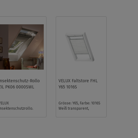
Insektenschutz-Rollo
VELUX Faltstore FHL
ZIL PK06 0000SWL
Y65 1016S
VELUX
Grösse: Y65, Farbe: 1016S
Insektenschutzrollo.
Weiß transparent,
Breite 96,5 cm, Länge bis
Schienen: Silber ...
200 cm. Die Länge ist
durch das Kürzen der S ...