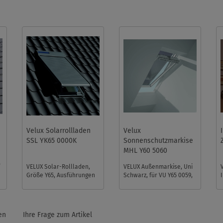
Velux Solarrollladen
Velux
SSL YK65 0000K
Sonnenschutzmarkise
MHL Y60 5060
f
VELUX Solar-Rollladen,
VELUX Außenmarkise, Uni
Größe Y65, Ausführungen
Schwarz, für VU Y65 0059,
0000K. Die neue
VKU Y67 0059, VU Y65 0059,
Ausführung 0000K hat
VKU Y67 0059, VU Y65 ...
einen leicht ...
en
Ihre Frage zum Artikel