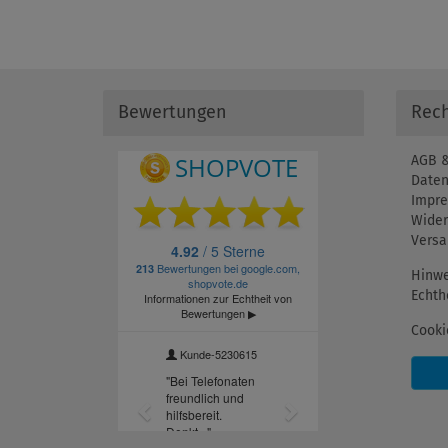
Bewertungen
Rech
AGB &
Daten
Impr
Wider
Versa
Hinwe
Echth
Cooki