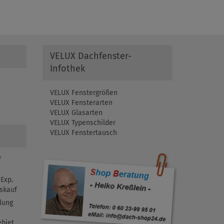
VELUX Dachfenster-
Infothek
VELUX Fenstergrößen
VELUX Fensterarten
VELUX Glasarten
VELUX Typenschilder
VELUX Fenstertausch
f
Exp.
skauf
lung
biet.