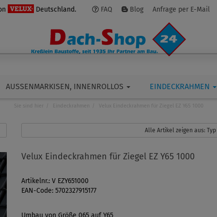
von
Deutschland.
FAQ
Blog
Anfrage per E-Mail
AUSSENMARKISEN, INNENROLLOS
EINDECKRAHMEN
Sie sind hier
Eindeckrahmen
Velux Eindeckrahmen für Ziegel EZ Y65 1000
Alle Artikel zeigen aus: Typ 
Velux Eindeckrahmen für Ziegel EZ Y65 1000
Artikelnr.: V EZY651000
EAN-Code: 5702327915177
Umbau von Größe 065 auf Y65