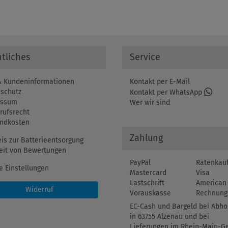
tliches
Service
 Kundeninformationen
Kontakt per E-Mail
schutz
Kontakt per WhatsApp
essum
Wer wir sind
rufsrecht
ndkosten
Zahlung
is zur Batterieentsorgung
eit von Bewertungen
PayPal
Ratenkau
e Einstellungen
Mastercard
Visa
Lastschrift
American 
Widerruf
Vorauskasse
Rechnung
EC-Cash und Bargeld bei Abho
in 63755 Alzenau und bei
Lieferungen im Rhein-Main-Ge