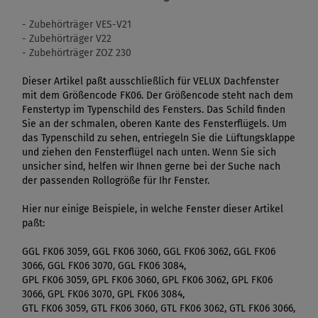
- Zubehörträger VES-V21
- Zubehörträger V22
- Zubehörträger ZOZ 230
Dieser Artikel paßt ausschließlich für VELUX Dachfenster
mit dem Größencode FK06. Der Größencode steht nach dem
Fenstertyp im Typenschild des Fensters. Das Schild finden
Sie an der schmalen, oberen Kante des Fensterflügels. Um
das Typenschild zu sehen, entriegeln Sie die Lüftungsklappe
und ziehen den Fensterflügel nach unten. Wenn Sie sich
unsicher sind, helfen wir Ihnen gerne bei der Suche nach
der passenden Rollogröße für Ihr Fenster.
Hier nur einige Beispiele, in welche Fenster dieser Artikel
paßt:
GGL FK06 3059, GGL FK06 3060, GGL FK06 3062, GGL FK06
3066, GGL FK06 3070, GGL FK06 3084,
GPL FK06 3059, GPL FK06 3060, GPL FK06 3062, GPL FK06
3066, GPL FK06 3070, GPL FK06 3084,
GTL FK06 3059, GTL FK06 3060, GTL FK06 3062, GTL FK06 3066,