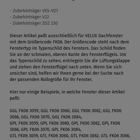
- Zubehörträger VES-V21
- Zubehörträger V22
- Zubehörträger ZOZ 230
Dieser Artikel paßt ausschließlich für VELUX Dachfenster
mit dem Größencode FK06. Der Größencode steht nach dem
Fenstertyp im Typenschild des Fensters. Das Schild finden
Sie an der schmalen, oberen Kante des Fensterflügels. Um
das Typenschild zu sehen, entriegeln Sie die Lüftungsklappe
und ziehen den Fensterflügel nach unten. Wenn Sie sich
unsicher sind, helfen wir Ihnen gerne bei der Suche nach
der passenden Rollogröße für Ihr Fenster.
Hier nur einige Beispiele, in welche Fenster dieser Artikel
paßt:
GGL FK06 3059, GGL FK06 3060, GGL FK06 3062, GGL FK06
3066, GGL FK06 3070, GGL FK06 3084,
GPL FK06 3059, GPL FK06 3060, GPL FK06 3062, GPL FK06
3066, GPL FK06 3070, GPL FK06 3084,
GTL FK06 3059, GTL FK06 3060, GTL FK06 3062, GTL FK06 3066,