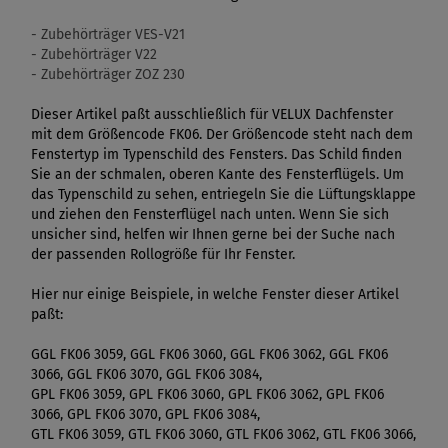
- Zubehörträger VES-V21
- Zubehörträger V22
- Zubehörträger ZOZ 230
Dieser Artikel paßt ausschließlich für VELUX Dachfenster
mit dem Größencode FK06. Der Größencode steht nach dem
Fenstertyp im Typenschild des Fensters. Das Schild finden
Sie an der schmalen, oberen Kante des Fensterflügels. Um
das Typenschild zu sehen, entriegeln Sie die Lüftungsklappe
und ziehen den Fensterflügel nach unten. Wenn Sie sich
unsicher sind, helfen wir Ihnen gerne bei der Suche nach
der passenden Rollogröße für Ihr Fenster.
Hier nur einige Beispiele, in welche Fenster dieser Artikel
paßt:
GGL FK06 3059, GGL FK06 3060, GGL FK06 3062, GGL FK06
3066, GGL FK06 3070, GGL FK06 3084,
GPL FK06 3059, GPL FK06 3060, GPL FK06 3062, GPL FK06
3066, GPL FK06 3070, GPL FK06 3084,
GTL FK06 3059, GTL FK06 3060, GTL FK06 3062, GTL FK06 3066,