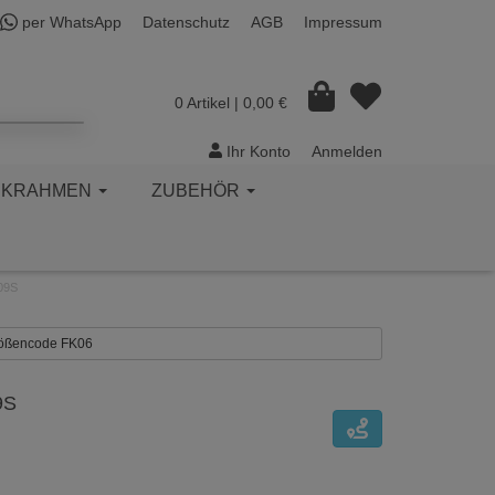
per WhatsApp
Datenschutz
AGB
Impressum
0 Artikel
| 0,00 €
Ihr Konto
Anmelden
CKRAHMEN
ZUBEHÖR
009S
Größencode FK06
9S