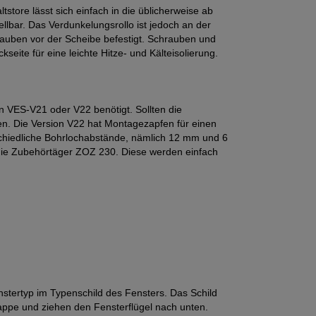
tore lässt sich einfach in die üblicherweise ab
llbar. Das Verdunkelungsrollo ist jedoch an der
hrauben vor der Scheibe befestigt. Schrauben und
seite für eine leichte Hitze- und Kälteisolierung.
on VES-V21 oder V22 benötigt. Sollten die
en. Die Version V22 hat Montagezapfen für einen
chiedliche Bohrlochabstände, nämlich 12 mm und 6
die Zubehörtäger ZOZ 230. Diese werden einfach
tertyp im Typenschild des Fensters. Das Schild
lappe und ziehen den Fensterflügel nach unten.