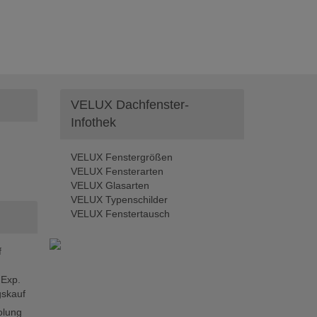
VELUX Dachfenster-
Infothek
VELUX Fenstergrößen
VELUX Fensterarten
VELUX Glasarten
VELUX Typenschilder
VELUX Fenstertausch
f
 Exp.
skauf
olung