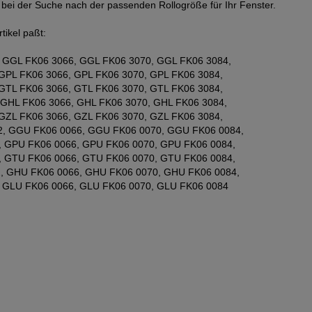
e bei der Suche nach der passenden Rollogröße für Ihr Fenster.
tikel paßt:
 GGL FK06 3066, GGL FK06 3070, GGL FK06 3084,
GPL FK06 3066, GPL FK06 3070, GPL FK06 3084,
GTL FK06 3066, GTL FK06 3070, GTL FK06 3084,
 GHL FK06 3066, GHL FK06 3070, GHL FK06 3084,
GZL FK06 3066, GZL FK06 3070, GZL FK06 3084,
, GGU FK06 0066, GGU FK06 0070, GGU FK06 0084,
, GPU FK06 0066, GPU FK06 0070, GPU FK06 0084,
, GTU FK06 0066, GTU FK06 0070, GTU FK06 0084,
, GHU FK06 0066, GHU FK06 0070, GHU FK06 0084,
 GLU FK06 0066, GLU FK06 0070, GLU FK06 0084