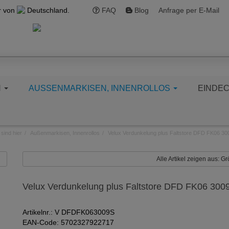
r von
Deutschland.
FAQ
Blog
Anfrage per E-Mail
N
AUSSENMARKISEN, INNENROLLOS
EINDE
 sind hier
Außenmarkisen, Innenrollos
Velux Verdunkelung plus Faltstore DFD FK06 3
Alle Artikel zeigen aus: 
Velux Verdunkelung plus Faltstore DFD FK06 300
Artikelnr.: V DFDFK063009S
EAN-Code: 5702327922717