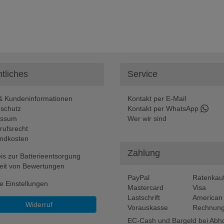
tliches
Service
 Kundeninformationen
Kontakt per E-Mail
schutz
Kontakt per WhatsApp
essum
Wer wir sind
rufsrecht
ndkosten
Zahlung
is zur Batterieentsorgung
eit von Bewertungen
PayPal
Ratenkau
e Einstellungen
Mastercard
Visa
Lastschrift
American
Widerruf
Vorauskasse
Rechnung
EC-Cash und Bargeld bei Abh