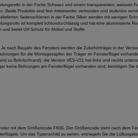
ngsrollo in der Farbe Schwarz und einem transparenten, weissen Falts
. Beide Produkte sind fest miteinander verbunden und stufenlos verste
tgelieferten Seitenschienen in der Farbe Silber werden mit wenigen Sc
gsrollo ist komplett lichtundurchlässig und hat eine aluminisierte Rück
n und bietet UV-Schutz für Möbel und Stoffe.
t. Je nach Baujahr des Fensters werden die Zubehörträger in der Versi
 Bohrungen für die Montagezapfen der Träger im Fensterflügel vorhand
d zu Bohrlochrand), die Version VES-V21 hat links und rechts unters
gar keine Bohrungen am Fensterflügel vorhanden sind, benötigen Sie 
fenster mit dem Größencode FK06. Der Größencode steht nach dem Fens
erflügels. Um das Typenschild zu sehen, entriegeln Sie die Lüftungsk