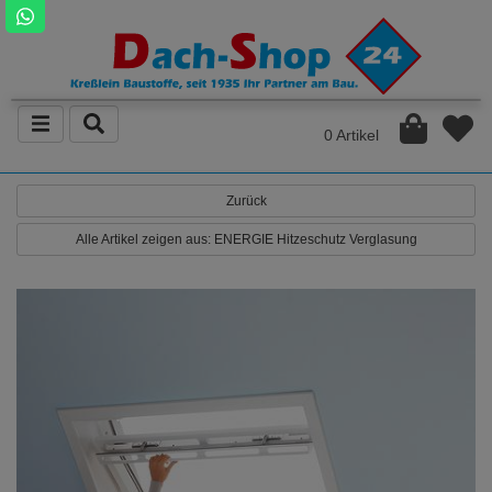
0 Artikel
Zurück
Alle Artikel zeigen aus: ENERGIE Hitzeschutz Verglasung