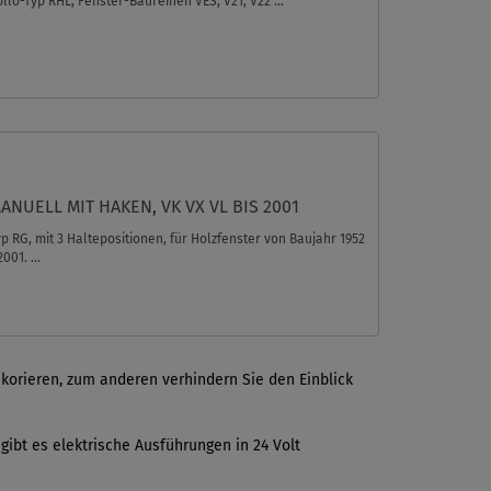
llo-Typ RHL, Fenster-Baureihen VES, V21, V22 ...
ANUELL MIT HAKEN, VK VX VL BIS 2001
p RG, mit 3 Haltepositionen, für Holzfenster von Baujahr 1952
2001. ...
ekorieren, zum anderen verhindern Sie den Einblick
ibt es elektrische Ausführungen in 24 Volt