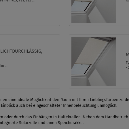
eihen VES, V21, V22 ...
Ro
LICHTDURCHLÄSSIG,
M
Ty
u ...
- 
inen eine ideale Möglichkeit den Raum mit Ihren Lieblingsfarben zu d
r Einblick auch bei eingeschalteter Innenbeleuchtung unmöglich.
nen oder durch das Einhängen in Haltekrallen. Neben dem Handbetrieb g
ntegrierte Solarzelle und einen Speicherakku.