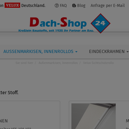
von
Deutschland.
FAQ
Blog
Anfrage per E-Mail
AUSSENMARKISEN, INNENROLLOS
EINDECKRAHMEN
Sie sind hier
Außenmarkisen, Innenrollos
Velux Sichtschutzrollo
ter Stoff.
ENEN
M