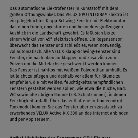
Das automatische Elektrofenster in Kunststoff mit dem
größen Öffnungswinkel. Das VELUX GPU INTEGRA® Elektro ist
ein pflegeleichtes Klapp-Schwing-Fenster mit Elektromotor
das einen freien, ungestörten und besonders großzügigen
Ausblick in die Landschaft gewährt. Es läßt sich bis zu
einem Winkel von 45° elektrisch öffnen. Ein Regensensor
überwacht das Fenster und schließt es, wenn notwendig,
vollautomatisch. Alle VELUX Klapp-Schwing-Fenster sind
Fenster, die nach oben aufklappen und zusätzlich zum
Putzen um die Mittelachse geschwenkt werden können.
Das Fenster ist nahtlos mit weißem Polyurethan umhüllt. Es
ist leicht zu pflegen und deshalb vor allem für Räume zu
empfehlen, die mit weißen, feuchtigkeitsunempfindlichen
Fenstern gestaltet werden sollen, wie etwa die Küche, Bad,
WC sowie alle übrigen Räume (z.B. Schlafzimmer), in denen
Feuchtigkeit anfällt. Über das enthaltene io-homecontrol
Funkmodul können Sie das Fenster über ein zusätzlich zu
erwerbendes VELUX Active KIX 300 an das Internet anbinden
und per App steuern.
Artikel-Highlights des Fenstertyps GPU-Elektro: