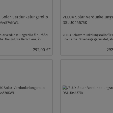
 Solar-Verdunkelungsrollo
VELUX Solar-Verdunkelungs
044574KWL
DSLU044575K
olarverdunkelungsrollo für Größe:
VELUX Solarverdunkelungsrollo für 
be: Nougat, weiße Schiene, io-
U04, Farbe: Olivebeige gepunktet, al
trol kompa ...
Schiene, io-homeco ...
292,00 €*
292