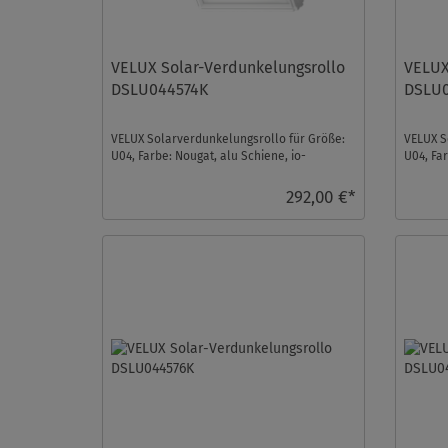
VELUX Solar-Verdunkelungsrollo
VELUX
DSLU044574K
DSLU
VELUX Solarverdunkelungsrollo für Größe:
VELUX S
U04, Farbe: Nougat, alu Schiene, io-
U04, Far
homecontrol kompatib ...
homecon
292,00 €*