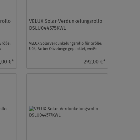
rollo
VELUX Solar-Verdunkelungsrollo
DSLU044575KWL
Größe:
VELUX Solarverdunkelungsrollo für Größe:
u
U04, Farbe: Olivebeige gepunktet, weiße
Schiene, io-hom ...
,00 €*
292,00 €*