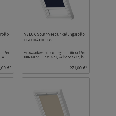
rollo
VELUX Solar-Verdunkelungsrollo
DSLU041100KWL
Größe:
VELUX Solarverdunkelungsrollo für Größe:
 io-
U04, Farbe: Dunkelblau, weiße Schiene, io-
homecontrol k ...
,00 €*
271,00 €*