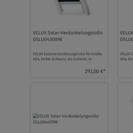
VELUX Solar-Verdunkelungsrollo
VELUX
DSLU043009K
DSLU
VELUX Solarverdunkelungsrollo für Größe:
VELUX S
U04, Farbe: Schwarz, alu Schiene, io-
U04, Fa
homecontrol kompati ...
homecon
292,00 €*