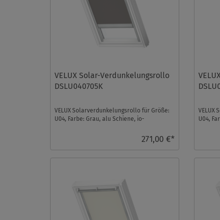
VELUX Solar-Verdunkelungsrollo
VELUX
DSLU040705K
DSLU
VELUX Solarverdunkelungsrollo für Größe:
VELUX S
U04, Farbe: Grau, alu Schiene, io-
U04, Far
homecontrol kompatibel ...
homecon
271,00 €*