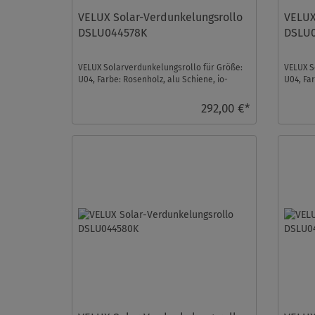
VELUX Solar-Verdunkelungsrollo
VELUX
DSLU044578K
DSLU
VELUX Solarverdunkelungsrollo für Größe:
VELUX S
U04, Farbe: Rosenholz, alu Schiene, io-
U04, Fa
homecontrol kompa ...
homecont
292,00 €*