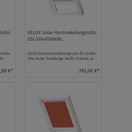
rollo
VELUX Solar-Verdunkelungsrollo
DSLU044556KWL
Größe:
VELUX Solarverdunkelungsrollo für Größe:
io-
U04, Farbe: Sandbeige, weiße Schiene, io-
homecontrol ko ...
,00 €*
292,00 €*