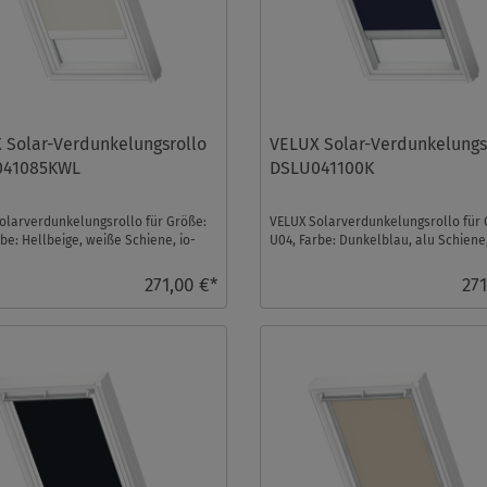
 Solar-Verdunkelungsrollo
VELUX Solar-Verdunkelungs
041085KWL
DSLU041100K
olarverdunkelungsrollo für Größe:
VELUX Solarverdunkelungsrollo für 
be: Hellbeige, weiße Schiene, io-
U04, Farbe: Dunkelblau, alu Schiene,
rol ko ...
homecontrol komp ...
271,00 €*
271