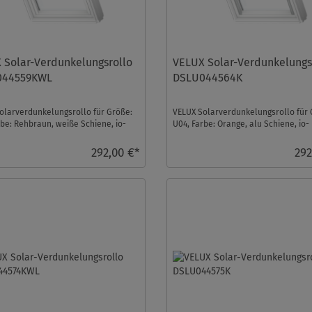
 Solar-Verdunkelungsrollo
VELUX Solar-Verdunkelungs
044559KWL
DSLU044564K
olarverdunkelungsrollo für Größe:
VELUX Solarverdunkelungsrollo für 
rbe: Rehbraun, weiße Schiene, io-
U04, Farbe: Orange, alu Schiene, io-
trol kom ...
homecontrol kompatib ...
292,00 €*
292