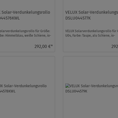
 Solar-Verdunkelungsrollo
VELUX Solar-Verdunkelungs
044576KWL
DSLU044577K
olarverdunkelungsrollo für Größe:
VELUX Solarverdunkelungsrollo für 
rbe: Himmelblau, weiße Schiene, io-
U04, Farbe: Taupe, alu Schiene, io-
rol k ...
homecontrol kompatibe ...
292,00 €*
292