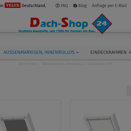
von
Deutschland.
FAQ
Blog
Anfrage per E-Mail
AUSSENMARKISEN, INNENROLLOS
EINDECKRAHMEN
Sie sind hier
Außenmarkisen, Innenrollos
Größencode: U04