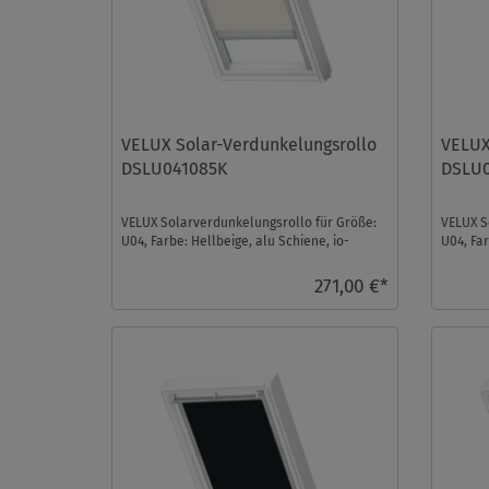
VELUX Solar-Verdunkelungsrollo
VELUX
DSLU041085K
DSLU
VELUX Solarverdunkelungsrollo für Größe:
VELUX S
U04, Farbe: Hellbeige, alu Schiene, io-
U04, Far
homecontrol kompa ...
homecont
271,00 €*