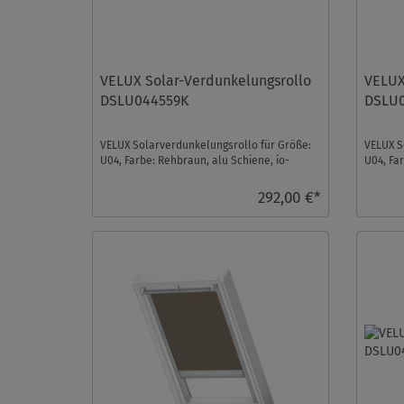
VELUX Solar-Verdunkelungsrollo
VELUX
DSLU044559K
DSLU
VELUX Solarverdunkelungsrollo für Größe:
VELUX S
U04, Farbe: Rehbraun, alu Schiene, io-
U04, Fa
homecontrol kompat ...
homecon
292,00 €*