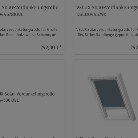
 Solar-Verdunkelungsrollo
VELUX Solar-Verdunkelungs
044578KWL
DSLU044579K
olarverdunkelungsrollo für Größe:
VELUX Solarverdunkelungsrollo für 
rbe: Rosenholz, weiße Schiene, io-
U04, Farbe: Sandbeige gepunktet, al
rol ko ...
Schiene, io-homecon ...
292,00 €*
292