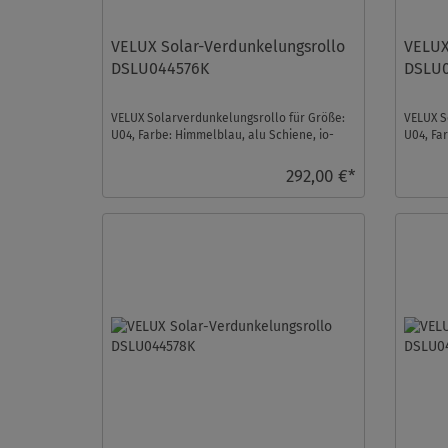
VELUX Solar-Verdunkelungsrollo
VELUX
DSLU044576K
DSLU
VELUX Solarverdunkelungsrollo für Größe:
VELUX S
U04, Farbe: Himmelblau, alu Schiene, io-
U04, Fa
homecontrol komp ...
homecont
292,00 €*