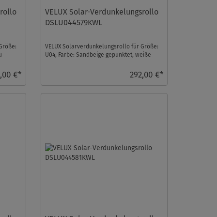
rollo
VELUX Solar-Verdunkelungsrollo
DSLU044579KWL
Größe:
VELUX Solarverdunkelungsrollo für Größe:
u
U04, Farbe: Sandbeige gepunktet, weiße
Schiene, io-home ...
,00 €*
292,00 €*