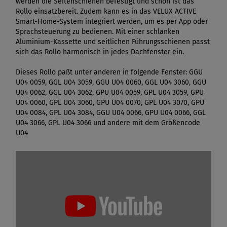
werden die Seitenschienen befestigt und schon ist das
Rollo einsatzbereit. Zudem kann es in das VELUX ACTIVE
Smart-Home-System integriert werden, um es per App oder
Sprachsteuerung zu bedienen. Mit einer schlanken
Aluminium-Kassette und seitlichen Führungsschienen passt
sich das Rollo harmonisch in jedes Dachfenster ein.
Dieses Rollo paßt unter anderen in folgende Fenster: GGU
U04 0059, GGL U04 3059, GGU U04 0060, GGL U04 3060, GGU
U04 0062, GGL U04 3062, GPU U04 0059, GPL U04 3059, GPU
U04 0060, GPL U04 3060, GPU U04 0070, GPL U04 3070, GPU
U04 0084, GPL U04 3084, GGU U04 0066, GPU U04 0066, GGL
U04 3066, GPL U04 3066 und andere mit dem Größencode
U04