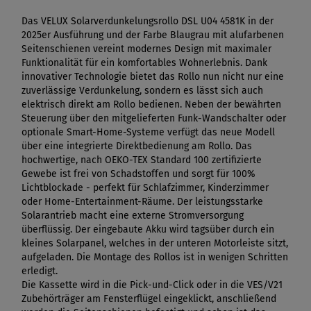
Das VELUX Solarverdunkelungsrollo DSL U04 4581K in der
2025er Ausführung und der Farbe Blaugrau mit alufarbenen
Seitenschienen vereint modernes Design mit maximaler
Funktionalität für ein komfortables Wohnerlebnis. Dank
innovativer Technologie bietet das Rollo nun nicht nur eine
zuverlässige Verdunkelung, sondern es lässt sich auch
elektrisch direkt am Rollo bedienen. Neben der bewährten
Steuerung über den mitgelieferten Funk-Wandschalter oder
optionale Smart-Home-Systeme verfügt das neue Modell
über eine integrierte Direktbedienung am Rollo. Das
hochwertige, nach OEKO-TEX Standard 100 zertifizierte
Gewebe ist frei von Schadstoffen und sorgt für 100%
Lichtblockade - perfekt für Schlafzimmer, Kinderzimmer
oder Home-Entertainment-Räume. Der leistungsstarke
Solarantrieb macht eine externe Stromversorgung
überflüssig. Der eingebaute Akku wird tagsüber durch ein
kleines Solarpanel, welches in der unteren Motorleiste sitzt,
aufgeladen. Die Montage des Rollos ist in wenigen Schritten
erledigt.
Die Kassette wird in die Pick-und-Click oder in die VES/V21
Zubehörträger am Fensterflügel eingeklickt, anschließend