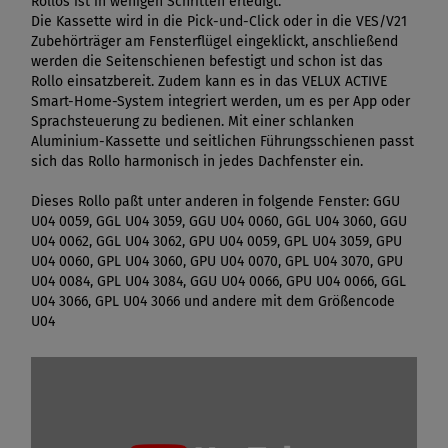
Rollos ist in wenigen Schritten erledigt.
Die Kassette wird in die Pick-und-Click oder in die VES/V21
Zubehörträger am Fensterflügel eingeklickt, anschließend
werden die Seitenschienen befestigt und schon ist das
Rollo einsatzbereit. Zudem kann es in das VELUX ACTIVE
Smart-Home-System integriert werden, um es per App oder
Sprachsteuerung zu bedienen. Mit einer schlanken
Aluminium-Kassette und seitlichen Führungsschienen passt
sich das Rollo harmonisch in jedes Dachfenster ein.
Dieses Rollo paßt unter anderen in folgende Fenster: GGU
U04 0059, GGL U04 3059, GGU U04 0060, GGL U04 3060, GGU
U04 0062, GGL U04 3062, GPU U04 0059, GPL U04 3059, GPU
U04 0060, GPL U04 3060, GPU U04 0070, GPL U04 3070, GPU
U04 0084, GPL U04 3084, GGU U04 0066, GPU U04 0066, GGL
U04 3066, GPL U04 3066 und andere mit dem Größencode
U04