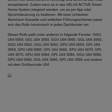
einsatzbereit. Zudem kann es in das VELUX ACTIVE Smart-
Home-System integriert werden, um es per App oder
Sprachsteuerung zu bedienen. Mit einer schlanken
Aluminium-Kassette und seitlichen Führungsschienen passt
sich das Rollo harmonisch in jedes Dachfenster ein.
Dieses Rollo paßt unter anderen in folgende Fenster: GGU
U04 0059, GGL U04 3059, GGU U04 0060, GGL U04 3060,
GGU U04 0062, GGL U04 3062, GPU U04 0059, GPL U04
3059, GPU U04 0060, GPL U04 3060, GPU U04 0070, GPL
U04 3070, GPU U04 0084, GPL U04 3084, GGU U04 0066,
GPU U04 0066, GGL U04 3066, GPL U04 3066 und andere
mit dem Größencode U04