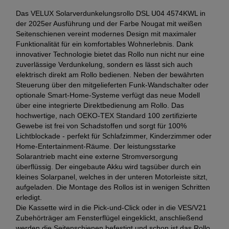
Das VELUX Solarverdunkelungsrollo DSL U04 4574KWL in
der 2025er Ausführung und der Farbe Nougat mit weißen
Seitenschienen vereint modernes Design mit maximaler
Funktionalität für ein komfortables Wohnerlebnis. Dank
innovativer Technologie bietet das Rollo nun nicht nur eine
zuverlässige Verdunkelung, sondern es lässt sich auch
elektrisch direkt am Rollo bedienen. Neben der bewährten
Steuerung über den mitgelieferten Funk-Wandschalter oder
optionale Smart-Home-Systeme verfügt das neue Modell
über eine integrierte Direktbedienung am Rollo. Das
hochwertige, nach OEKO-TEX Standard 100 zertifizierte
Gewebe ist frei von Schadstoffen und sorgt für 100%
Lichtblockade - perfekt für Schlafzimmer, Kinderzimmer oder
Home-Entertainment-Räume. Der leistungsstarke
Solarantrieb macht eine externe Stromversorgung
überflüssig. Der eingebaute Akku wird tagsüber durch ein
kleines Solarpanel, welches in der unteren Motorleiste sitzt,
aufgeladen. Die Montage des Rollos ist in wenigen Schritten
erledigt.
Die Kassette wird in die Pick-und-Click oder in die VES/V21
Zubehörträger am Fensterflügel eingeklickt, anschließend
werden die Seitenschienen befestigt und schon ist das Rollo