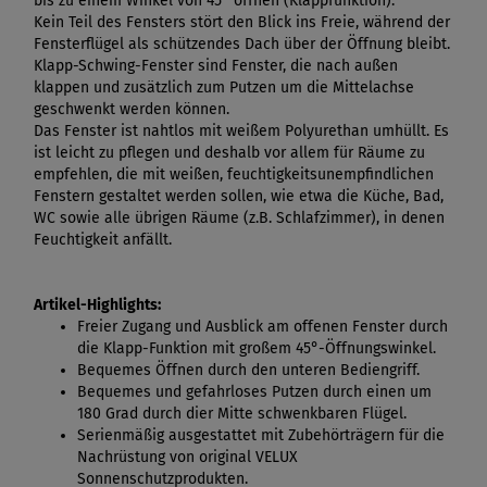
bis zu einem Winkel von 45° öffnen (Klappfunktion).
Kein Teil des Fensters stört den Blick ins Freie, während der
Fensterflügel als schützendes Dach über der Öffnung bleibt.
Klapp-Schwing-Fenster sind Fenster, die nach außen
klappen und zusätzlich zum Putzen um die Mittelachse
geschwenkt werden können.
Das Fenster ist nahtlos mit weißem Polyurethan umhüllt. Es
ist leicht zu pflegen und deshalb vor allem für Räume zu
empfehlen, die mit weißen, feuchtigkeitsunempfindlichen
Fenstern gestaltet werden sollen, wie etwa die Küche, Bad,
WC sowie alle übrigen Räume (z.B. Schlafzimmer), in denen
Feuchtigkeit anfällt.
Artikel-Highlights:
Freier Zugang und Ausblick am offenen Fenster durch
die Klapp-Funktion mit großem 45°-Öffnungswinkel.
Bequemes Öffnen durch den unteren Bediengriff.
Bequemes und gefahrloses Putzen durch einen um
180 Grad durch dier Mitte schwenkbaren Flügel.
Serienmäßig ausgestattet mit Zubehörträgern für die
Nachrüstung von original VELUX
Sonnenschutzprodukten.