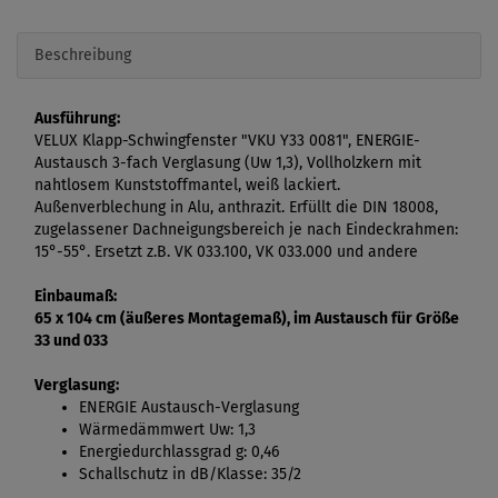
Beschreibung
Ausführung:
VELUX Klapp-Schwingfenster "VKU Y33 0081", ENERGIE-
Austausch 3-fach Verglasung (Uw 1,3), Vollholzkern mit
nahtlosem Kunststoffmantel, weiß lackiert.
Außenverblechung in Alu, anthrazit. Erfüllt die DIN 18008,
zugelassener Dachneigungsbereich je nach Eindeckrahmen:
15°-55°. Ersetzt z.B. VK 033.100, VK 033.000 und andere
Einbaumaß:
65 x 104 cm (äußeres Montagemaß), im Austausch für Größe
33 und 033
Verglasung:
ENERGIE Austausch-Verglasung
Wärmedämmwert Uw: 1,3
Energiedurchlassgrad g: 0,46
Schallschutz in dB/Klasse: 35/2