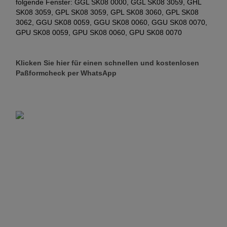
folgende Fenster: GGL SK08 0000, GGL SK08 3059, GHL
SK08 3059, GPL SK08 3059, GPL SK08 3060, GPL SK08
3062, GGU SK08 0059, GGU SK08 0060, GGU SK08 0070,
GPU SK08 0059, GPU SK08 0060, GPU SK08 0070
Klicken Sie hier für einen schnellen und kostenlosen
Paßformcheck per WhatsApp