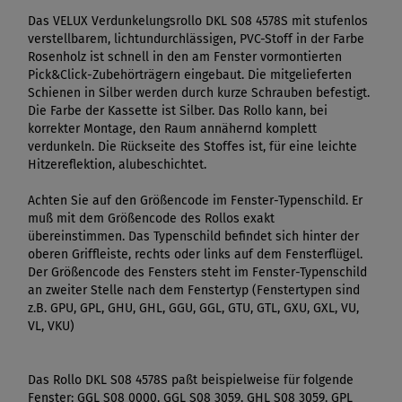
Das VELUX Verdunkelungsrollo DKL S08 4578S mit stufenlos
verstellbarem, lichtundurchlässigen, PVC-Stoff in der Farbe
Rosenholz ist schnell in den am Fenster vormontierten
Pick&Click-Zubehörträgern eingebaut. Die mitgelieferten
Schienen in Silber werden durch kurze Schrauben befestigt.
Die Farbe der Kassette ist Silber. Das Rollo kann, bei
korrekter Montage, den Raum annähernd komplett
verdunkeln. Die Rückseite des Stoffes ist, für eine leichte
Hitzereflektion, alubeschichtet.
Achten Sie auf den Größencode im Fenster-Typenschild. Er
muß mit dem Größencode des Rollos exakt
übereinstimmen. Das Typenschild befindet sich hinter der
oberen Griffleiste, rechts oder links auf dem Fensterflügel.
Der Größencode des Fensters steht im Fenster-Typenschild
an zweiter Stelle nach dem Fenstertyp (Fenstertypen sind
z.B. GPU, GPL, GHU, GHL, GGU, GGL, GTU, GTL, GXU, GXL, VU,
VL, VKU)
Das Rollo DKL S08 4578S paßt beispielweise für folgende
Fenster: GGL S08 0000, GGL S08 3059, GHL S08 3059, GPL