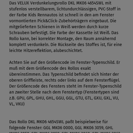
Das VELUX Verdunkelungsrollo DKL MK06 4654SWL mit
stufenlos verstellbarem, lichtundurchlässigen, PVC-Stoff in
der Farbe Kids Rennautos ist schnell in den am Fenster
vormontierten Pick&Click-Zubehörträgern eingebaut. Die
mitgelieferten Schienen in Weiß werden durch kurze
Schrauben befestigt. Die Farbe der Kassette ist Weiß. Das
Rollo kann, bei korrekter Montage, den Raum annähernd
komplett verdunkeln. Die Rückseite des Stoffes ist, für eine
leichte Hitzereflektion, alubeschichtet.
Achten Sie auf den Größencode im Fenster-Typenschild. Er
muß mit dem Größencode des Rollos exakt
übereinstimmen. Das Typenschild befindet sich hinter der
oberen Griffleiste, rechts oder links auf dem Fensterflügel.
Der Größencode des Fensters steht im Fenster-Typenschild
an zweiter Stelle nach dem Fenstertyp (Fenstertypen sind
z.B. GPU, GPL, GHU, GHL, GGU, GGL, GTU, GTL, GXU, GXL, VU,
VL, VKU)
Das Rollo DKL MK06 4654SWL paßt beispielweise für
folgende Fenster: GGL MK06 0000, GGL MK06 3059, GHL