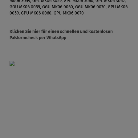
MK06 3059, GPL MK06 3059, GPL MK06 3060, GPL MK06 3062,
GGU MK06 0059, GGU MK06 0060, GGU MK06 0070, GPU MK06
0059, GPU MK06 0060, GPU MK06 0070
Klicken Sie hier für einen schnellen und kostenlosen
Paßformcheck per WhatsApp