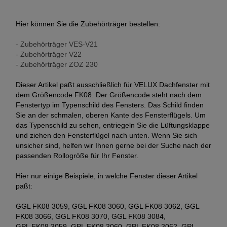
Hier können Sie die Zubehörträger bestellen:
- Zubehörträger VES-V21
- Zubehörträger V22
- Zubehörträger ZOZ 230
Dieser Artikel paßt ausschließlich für VELUX Dachfenster mit
dem Größencode FK08. Der Größencode steht nach dem
Fenstertyp im Typenschild des Fensters. Das Schild finden
Sie an der schmalen, oberen Kante des Fensterflügels. Um
das Typenschild zu sehen, entriegeln Sie die Lüftungsklappe
und ziehen den Fensterflügel nach unten. Wenn Sie sich
unsicher sind, helfen wir Ihnen gerne bei der Suche nach der
passenden Rollogröße für Ihr Fenster.
Hier nur einige Beispiele, in welche Fenster dieser Artikel
paßt:
GGL FK08 3059, GGL FK08 3060, GGL FK08 3062, GGL
FK08 3066, GGL FK08 3070, GGL FK08 3084,
GPL FK08 3059, GPL FK08 3060, GPL FK08 3062, GPL