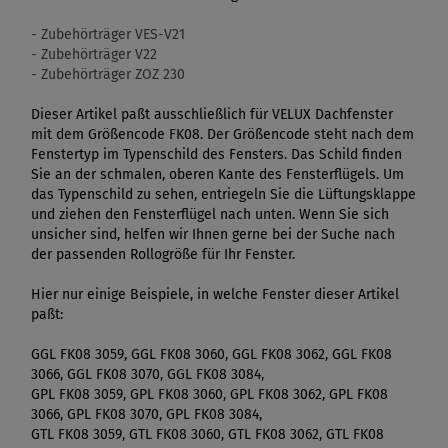
- Zubehörträger VES-V21
- Zubehörträger V22
- Zubehörträger ZOZ 230
Dieser Artikel paßt ausschließlich für VELUX Dachfenster
mit dem Größencode FK08. Der Größencode steht nach dem
Fenstertyp im Typenschild des Fensters. Das Schild finden
Sie an der schmalen, oberen Kante des Fensterflügels. Um
das Typenschild zu sehen, entriegeln Sie die Lüftungsklappe
und ziehen den Fensterflügel nach unten. Wenn Sie sich
unsicher sind, helfen wir Ihnen gerne bei der Suche nach
der passenden Rollogröße für Ihr Fenster.
Hier nur einige Beispiele, in welche Fenster dieser Artikel
paßt:
GGL FK08 3059, GGL FK08 3060, GGL FK08 3062, GGL FK08
3066, GGL FK08 3070, GGL FK08 3084,
GPL FK08 3059, GPL FK08 3060, GPL FK08 3062, GPL FK08
3066, GPL FK08 3070, GPL FK08 3084,
GTL FK08 3059, GTL FK08 3060, GTL FK08 3062, GTL FK08