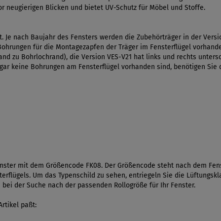
or neugierigen Blicken und bietet UV-Schutz für Möbel und Stoffe.
t. Je nach Baujahr des Fensters werden die Zubehörträger in der Versi
 Bohrungen für die Montagezapfen der Träger im Fensterflügel vorhand
d zu Bohrlochrand), die Version VES-V21 hat links und rechts unters
ar keine Bohrungen am Fensterflügel vorhanden sind, benötigen Sie 
fenster mit dem Größencode FK08. Der Größencode steht nach dem Fens
erflügels. Um das Typenschild zu sehen, entriegeln Sie die Lüftungsk
e bei der Suche nach der passenden Rollogröße für Ihr Fenster.
rtikel paßt: