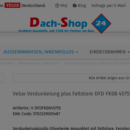
von
Deutschland.
FAQ
Blog
Anfrage per E-Mail
AUSSENMARKISEN, INNENROLLOS
EINDECKRAHMEN
 sind hier
Außenmarkisen, Innenrollos
Velux Verdunkelung plus Faltstore DFD FK08 4
Alle Artikel zeigen aus: 
Velux Verdunkelung plus Faltstore DFD FK08 4575
Artikelnr.: V DFDFK084575S
EAN-Code: 5702329005487
Verdunkelungsrollo Olivebeige gepunktet mit Faltstore, Fenster