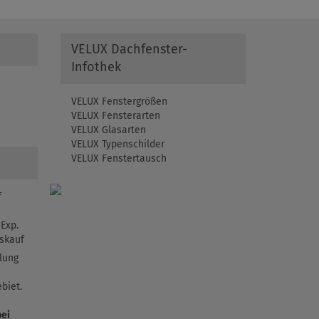
VELUX Dachfenster-
Infothek
VELUX Fenstergrößen
VELUX Fensterarten
VELUX Glasarten
VELUX Typenschilder
VELUX Fenstertausch
f
Exp.
skauf
lung
biet.
bei