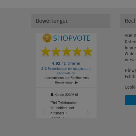
Bewertungen
Rech
AGB &
Daten
Impr
Wider
Versa
Hinwe
Echth
Cooki