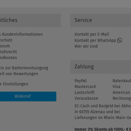
tliches
Service
 Kundeninformationen
Kontakt per E-Mail
schutz
Kontakt per WhatsApp
essum
Wer wir sind
rufsrecht
ndkosten
Zahlung
is zur Batterieentsorgung
eit von Bewertungen
PayPal
Ratenkau
e Einstellungen
Mastercard
Visa
Lastschrift
American 
Widerruf
Vorauskasse
Rechnung
EC-Cash und Bargeld bei Abho
in 63755 Alzenau und bei
Lieferungen im Rhein-Main-Ge
Immer 3% Skonto ab 1000,- € 