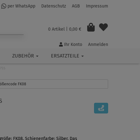
per WhatsApp
Datenschutz
AGB
Impressum
0 Artikel
| 0,00 €
Ihr Konto
Anmelden
ZUBEHÖR
ERSATZTEILE
575S
Größencode FK08
S
größe: FK08, Schienenfarbe: Silber. Das