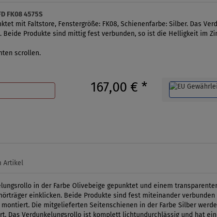
DFD FK08 4575S
tet mit Faltstore, Fenstergröße: FK08, Schienenfarbe: Silber. Das Ver
. Beide Produkte sind mittig fest verbunden, so ist die Helligkeit im Z
ten scrollen.
167,00 €
*
 Artikel
ngsrollo in der Farbe Olivebeige gepunktet und einem transparenten, 
örträger einklicken. Beide Produkte sind fest miteinander verbunden 
t montiert. Die mitgelieferten Seitenschienen in der Farbe Silber werd
 Das Verdunkelungsrollo ist komplett lichtundurchlässig und hat eine 