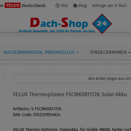
von
Deutschland.
FAQ
Blog
Anfrage per E-Mail
AUSSENMARKISEN, INNENROLLOS
EINDECKRAHMEN
e sind hier
Außenmarkisen, Innenrollos
VELUX Thermoplissee FSCMK081172K Solar-Ak
Alle Artikel zeigen aus: 
VELUX Thermoplissee FSCMK081172K Solar-Akku
Artikelnr.: V FSCMK081172K
EAN-Code: 5702329554824
VELUX Thermo-Faltstore, Solarakku, für Größe: MK08, Farbe: Lic