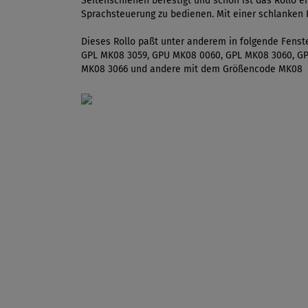
Seitenschienen befestigt und schon ist das Rollo 
Sprachsteuerung zu bedienen. Mit einer schlanken 
Dieses Rollo paßt unter anderem in folgende Fen
GPL MK08 3059, GPU MK08 0060, GPL MK08 3060, G
MK08 3066 und andere mit dem Größencode MK08