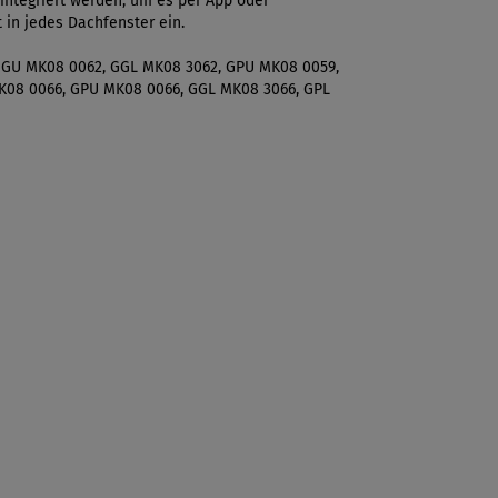
integriert werden, um es per App oder
 in jedes Dachfenster ein.
 GGU MK08 0062, GGL MK08 3062, GPU MK08 0059,
K08 0066, GPU MK08 0066, GGL MK08 3066, GPL