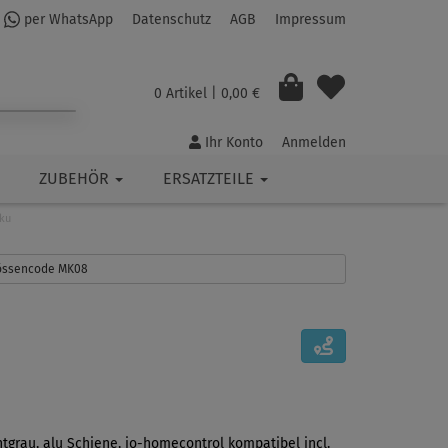
per WhatsApp
Datenschutz
AGB
Impressum
0 Artikel
| 0,00 €
Ihr Konto
Anmelden
ZUBEHÖR
ERSATZTEILE
ku
Grössencode MK08
htgrau, alu Schiene, io-homecontrol kompatibel incl.