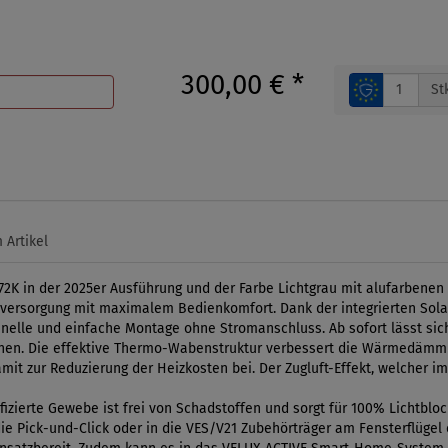
300,00 €
*
St
 Artikel
2K in der 2025er Ausführung und der Farbe Lichtgrau mit alufarbenen 
ersorgung mit maximalem Bedienkomfort. Dank der integrierten Solarz
schnelle und einfache Montage ohne Stromanschluss. Ab sofort lässt si
ienen. Die effektive Thermo-Wabenstruktur verbessert die Wärmedämmu
mit zur Reduzierung der Heizkosten bei. Der Zugluft-Effekt, welcher i
izierte Gewebe ist frei von Schadstoffen und sorgt für 100% Lichtblo
e Pick-und-Click oder in die VES/V21 Zubehörträger am Fensterflügel 