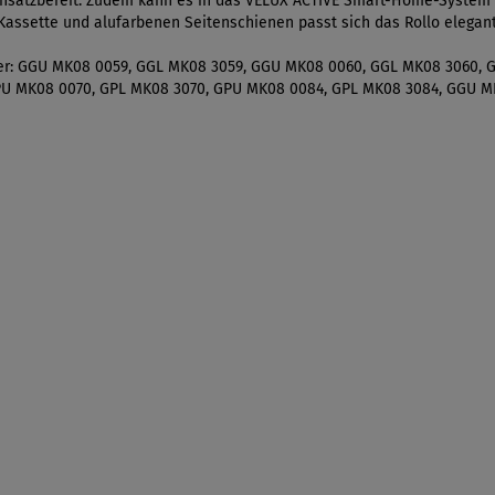
einsatzbereit. Zudem kann es in das VELUX ACTIVE Smart-Home-System 
Kassette und alufarbenen Seitenschienen passt sich das Rollo elegant
ster: GGU MK08 0059, GGL MK08 3059, GGU MK08 0060, GGL MK08 3060,
PU MK08 0070, GPL MK08 3070, GPU MK08 0084, GPL MK08 3084, GGU M