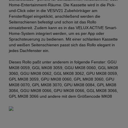
Home-Entertainment-Räume. Die Kassette wird in die Pick-
und-Click oder in die VES/V21 Zubehörträger am
Fensterflügel eingeklickt, anschließend werden die
Seitenschienen befestigt und schon ist das Rollo
einsatzbereit. Zudem kann es in das VELUX ACTIVE Smart-
Home-System integriert werden, um es per App oder
Sprachsteuerung zu bedienen. Mit einer schlanken Kassette
und weißen Seitenschienen passt sich das Rollo elegant in
jedes Dachfenster ein.
Dieses Rollo paßt unter anderem in folgende Fenster: GGU
MK08 0059, GGL MK08 3059, GGU MK08 0060, GGL MK08
3060, GGU MK08 0062, GGL MK08 3062, GPU MK08 0059,
GPL MK08 3059, GPU MK08 0060, GPL MK08 3060, GPU
MK08 0070, GPL MK08 3070, GPU MK08 0084, GPL MK08
3084, GGU MK08 0066, GPU MK08 0066, GGL MK08 3066,
GPL MK08 3066 und andere mit dem Größencode MK08