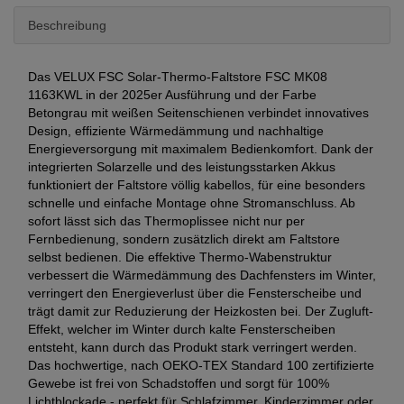
Beschreibung
Das VELUX FSC Solar-Thermo-Faltstore FSC MK08
1163KWL in der 2025er Ausführung und der Farbe
Betongrau mit weißen Seitenschienen verbindet innovatives
Design, effiziente Wärmedämmung und nachhaltige
Energieversorgung mit maximalem Bedienkomfort. Dank der
integrierten Solarzelle und des leistungsstarken Akkus
funktioniert der Faltstore völlig kabellos, für eine besonders
schnelle und einfache Montage ohne Stromanschluss. Ab
sofort lässt sich das Thermoplissee nicht nur per
Fernbedienung, sondern zusätzlich direkt am Faltstore
selbst bedienen. Die effektive Thermo-Wabenstruktur
verbessert die Wärmedämmung des Dachfensters im Winter,
verringert den Energieverlust über die Fensterscheibe und
trägt damit zur Reduzierung der Heizkosten bei. Der Zugluft-
Effekt, welcher im Winter durch kalte Fensterscheiben
entsteht, kann durch das Produkt stark verringert werden.
Das hochwertige, nach OEKO-TEX Standard 100 zertifizierte
Gewebe ist frei von Schadstoffen und sorgt für 100%
Lichtblockade - perfekt für Schlafzimmer, Kinderzimmer oder