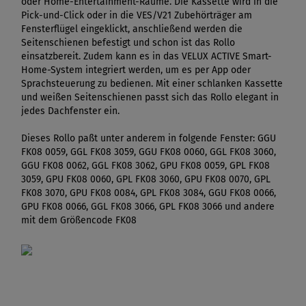
oder Home-Entertainment-Räume. Die Kassette wird in die
Pick-und-Click oder in die VES/V21 Zubehörträger am
Fensterflügel eingeklickt, anschließend werden die
Seitenschienen befestigt und schon ist das Rollo
einsatzbereit. Zudem kann es in das VELUX ACTIVE Smart-
Home-System integriert werden, um es per App oder
Sprachsteuerung zu bedienen. Mit einer schlanken Kassette
und weißen Seitenschienen passt sich das Rollo elegant in
jedes Dachfenster ein.
Dieses Rollo paßt unter anderem in folgende Fenster: GGU
FK08 0059, GGL FK08 3059, GGU FK08 0060, GGL FK08 3060,
GGU FK08 0062, GGL FK08 3062, GPU FK08 0059, GPL FK08
3059, GPU FK08 0060, GPL FK08 3060, GPU FK08 0070, GPL
FK08 3070, GPU FK08 0084, GPL FK08 3084, GGU FK08 0066,
GPU FK08 0066, GGL FK08 3066, GPL FK08 3066 und andere
mit dem Größencode FK08