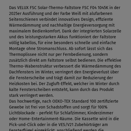
Das VELUX FSC Solar-Thermo-Faltstore FSC F04 1045K in der
2025er Ausführung und der Farbe Weiß mit alufarbenen
Seitenschienen verbindet innovatives Design, effiziente
Wärmedämmung und nachhaltige Energieversorgung mit
maximalem Bedienkomfort. Dank der integrierten Solarzelle
und des leistungsstarken Akkus funktioniert der Faltstore
völlig kabellos, für eine besonders schnelle und einfache
Montage ohne Stromanschluss. Ab sofort lässt sich das
Thermoplissee nicht nur per Fernbedienung, sondern
zusätzlich direkt am Faltstore selbst bedienen. Die effektive
Thermo-Wabenstruktur verbessert die Wärmedämmung des
Dachfensters im Winter, verringert den Energieverlust über
die Fensterscheibe und trägt damit zur Reduzierung der
Heizkosten bei. Der Zugluft-Effekt, welcher im Winter durch
kalte Fensterscheiben entsteht, kann durch das Produkt
stark verringert werden.
Das hochwertige, nach OEKO-TEX Standard 100 zertifizierte
Gewebe ist frei von Schadstoffen und sorgt für 100%
Lichtblockade - perfekt für Schlafzimmer, Kinderzimmer
oder Home-Entertainment-Räume. Die Kassette wird in die
Pick-und-Click oder in die VES/V21 Zubehörträger am
Fensterflügel eingeklickt, anschließend werden die