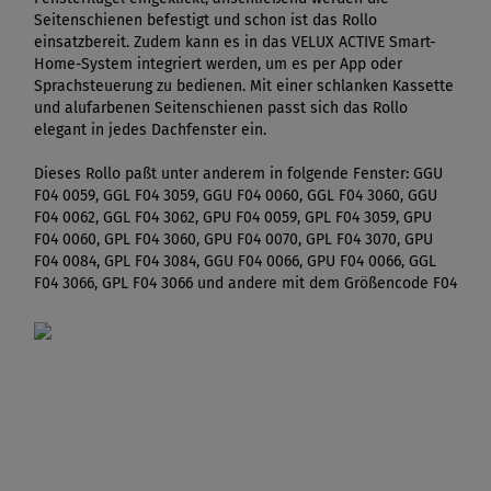
Seitenschienen befestigt und schon ist das Rollo
einsatzbereit. Zudem kann es in das VELUX ACTIVE Smart-
Home-System integriert werden, um es per App oder
Sprachsteuerung zu bedienen. Mit einer schlanken Kassette
und alufarbenen Seitenschienen passt sich das Rollo
elegant in jedes Dachfenster ein.
Dieses Rollo paßt unter anderem in folgende Fenster: GGU
F04 0059, GGL F04 3059, GGU F04 0060, GGL F04 3060, GGU
F04 0062, GGL F04 3062, GPU F04 0059, GPL F04 3059, GPU
F04 0060, GPL F04 3060, GPU F04 0070, GPL F04 3070, GPU
F04 0084, GPL F04 3084, GGU F04 0066, GPU F04 0066, GGL
F04 3066, GPL F04 3066 und andere mit dem Größencode F04