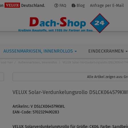
von
Deutschland.
FAQ
Blog
Anfrage per E-Mail
AUSSENMARKISEN, INNENROLLOS
EINDECKRAHMEN
 sind hier
Außenmarkisen, Innenrollos
VELUX Solar-Verdunkelungsrollo DSLCK064579
Alle Artikel zeigen aus: 
VELUX Solar-Verdunkelungsrollo DSLCK064579KW
Artikelnr.: V DSLCK064579KWL
EAN-Code: 5702329490283
VELUX Solarverdunkelungsrollo für Größe: CK06, Farbe: Sandbe