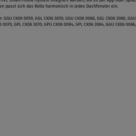
CTIVE Smart-Home-System integriert werden, um es per App oder Sprac
n passt sich das Rollo harmonisch in jedes Dachfenster ein.
er: GGU CK06 0059, GGL CK06 3059, GGU CK06 0060, GGL CK06 3060, GGU
6 0070, GPL CK06 3070, GPU CK06 0084, GPL CK06 3084, GGU CK06 0066