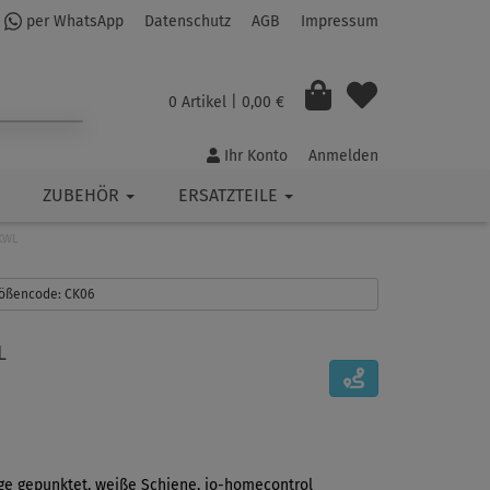
per WhatsApp
Datenschutz
AGB
Impressum
0 Artikel
| 0,00 €
Ihr Konto
Anmelden
ZUBEHÖR
ERSATZTEILE
KWL
Größencode: CK06
L
ige gepunktet, weiße Schiene, io-homecontrol