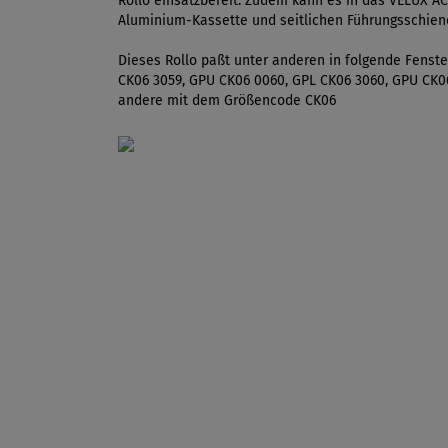
Rollo einsatzbereit. Zudem kann es in das VELUX A
Aluminium-Kassette und seitlichen Führungsschiene
Dieses Rollo paßt unter anderen in folgende Fenst
CK06 3059, GPU CK06 0060, GPL CK06 3060, GPU CK0
andere mit dem Größencode CK06