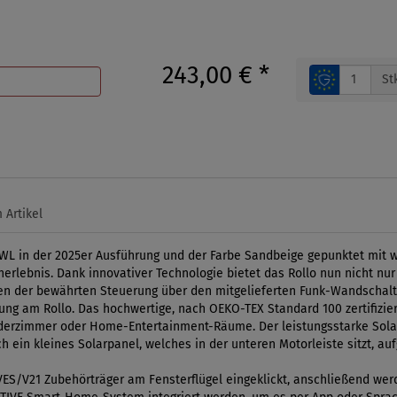
243,00 €
*
St
 Artikel
WL in der 2025er Ausführung und der Farbe Sandbeige gepunktet mit 
erlebnis. Dank innovativer Technologie bietet das Rollo nun nicht nur
eben der bewährten Steuerung über den mitgelieferten Funk-Wandscha
ung am Rollo. Das hochwertige, nach OEKO-TEX Standard 100 zertifizier
inderzimmer oder Home-Entertainment-Räume. Der leistungsstarke Sol
h ein kleines Solarpanel, welches in der unteren Motorleiste sitzt, au
e VES/V21 Zubehörträger am Fensterflügel eingeklickt, anschließend we