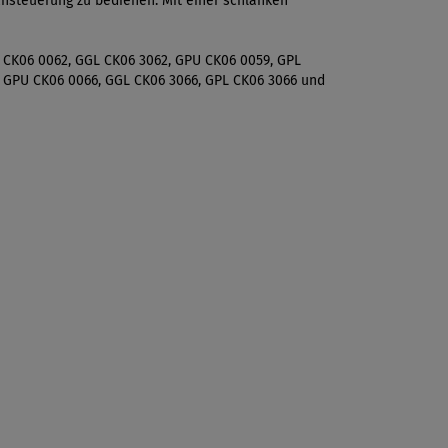
hsteuerung zu bedienen. Mit einer schlanken
 CK06 0062, GGL CK06 3062, GPU CK06 0059, GPL
, GPU CK06 0066, GGL CK06 3066, GPL CK06 3066 und