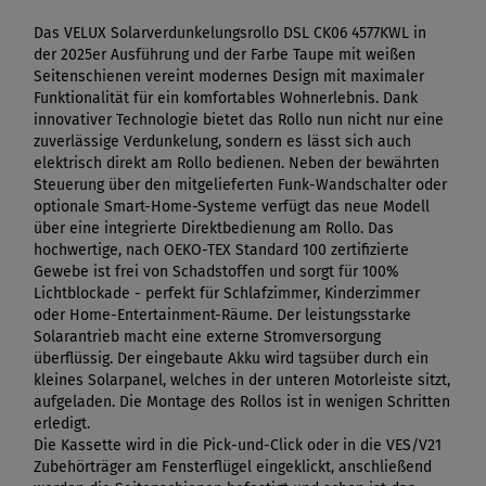
Das VELUX Solarverdunkelungsrollo DSL CK06 4577KWL in
der 2025er Ausführung und der Farbe Taupe mit weißen
Seitenschienen vereint modernes Design mit maximaler
Funktionalität für ein komfortables Wohnerlebnis. Dank
innovativer Technologie bietet das Rollo nun nicht nur eine
zuverlässige Verdunkelung, sondern es lässt sich auch
elektrisch direkt am Rollo bedienen. Neben der bewährten
Steuerung über den mitgelieferten Funk-Wandschalter oder
optionale Smart-Home-Systeme verfügt das neue Modell
über eine integrierte Direktbedienung am Rollo. Das
hochwertige, nach OEKO-TEX Standard 100 zertifizierte
Gewebe ist frei von Schadstoffen und sorgt für 100%
Lichtblockade - perfekt für Schlafzimmer, Kinderzimmer
oder Home-Entertainment-Räume. Der leistungsstarke
Solarantrieb macht eine externe Stromversorgung
überflüssig. Der eingebaute Akku wird tagsüber durch ein
kleines Solarpanel, welches in der unteren Motorleiste sitzt,
aufgeladen. Die Montage des Rollos ist in wenigen Schritten
erledigt.
Die Kassette wird in die Pick-und-Click oder in die VES/V21
Zubehörträger am Fensterflügel eingeklickt, anschließend