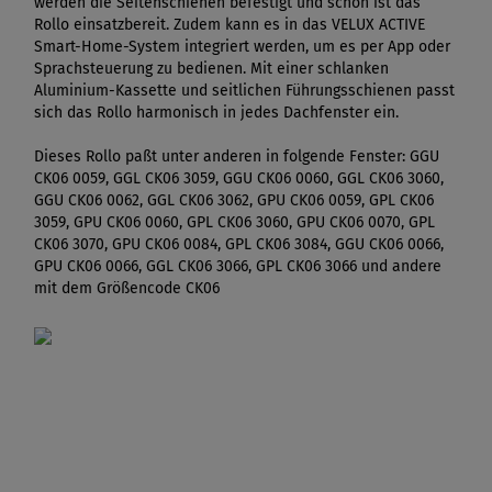
werden die Seitenschienen befestigt und schon ist das
Rollo einsatzbereit. Zudem kann es in das VELUX ACTIVE
Smart-Home-System integriert werden, um es per App oder
Sprachsteuerung zu bedienen. Mit einer schlanken
Aluminium-Kassette und seitlichen Führungsschienen passt
sich das Rollo harmonisch in jedes Dachfenster ein.
Dieses Rollo paßt unter anderen in folgende Fenster: GGU
CK06 0059, GGL CK06 3059, GGU CK06 0060, GGL CK06 3060,
GGU CK06 0062, GGL CK06 3062, GPU CK06 0059, GPL CK06
3059, GPU CK06 0060, GPL CK06 3060, GPU CK06 0070, GPL
CK06 3070, GPU CK06 0084, GPL CK06 3084, GGU CK06 0066,
GPU CK06 0066, GGL CK06 3066, GPL CK06 3066 und andere
mit dem Größencode CK06