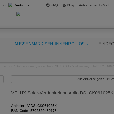
r von
Deutschland.
FAQ
Blog
Anfrage per E-Mail
N
AUSSENMARKISEN, INNENROLLOS
EINDE
e sind hier
Außenmarkisen, Innenrollos
VELUX Solar-Verdunkelungsrollo DSLCK06102
Alle Artikel zeigen aus: 
VELUX Solar-Verdunkelungsrollo DSLCK061025K
Artikelnr.: V DSLCK061025K
EAN-Code: 5702329480178