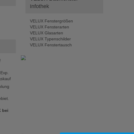
Infothek
VELUX Fenstergrößen
VELUX Fensterarten
VELUX Glasarten
VELUX Typenschilder
VELUX Fenstertausch
f
 Exp.
skauf
olung
biet.
 bei