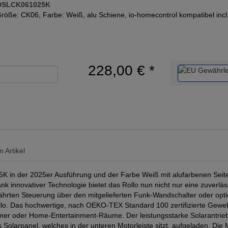
 DSLCK061025K
röße: CK06, Farbe: Weiß, alu Schiene, io-homecontrol kompatibel inc
228,00 €
*
 Artikel
 in der 2025er Ausführung und der Farbe Weiß mit alufarbenen Seit
ank innovativer Technologie bietet das Rollo nun nicht nur eine zuverlä
währten Steuerung über den mitgelieferten Funk-Wandschalter oder o
llo. Das hochwertige, nach OEKO-TEX Standard 100 zertifizierte Gewebe
immer oder Home-Entertainment-Räume. Der leistungsstarke Solarantrie
Solarpanel, welches in der unteren Motorleiste sitzt, aufgeladen. Die M