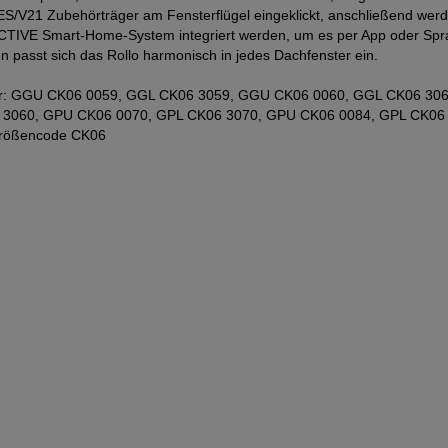
 VES/V21 Zubehörträger am Fensterflügel eingeklickt, anschließend werd
ACTIVE Smart-Home-System integriert werden, um es per App oder Spra
 passt sich das Rollo harmonisch in jedes Dachfenster ein.
enster: GGU CK06 0059, GGL CK06 3059, GGU CK06 0060, GGL CK06 
 3060, GPU CK06 0070, GPL CK06 3070, GPU CK06 0084, GPL CK06
Größencode CK06