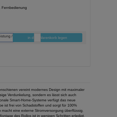
l. Fernbedienung
in den Warenkorb legen
Stk.
enschienen vereint modernes Design mit maximaler
ssige Verdunkelung, sondern es lässt sich auch
ptionale Smart-Home-Systeme verfügt das neue
 ist frei von Schadstoffen und sorgt für 100%
b macht eine externe Stromversorgung überflüssig.
ontage des Rollos ist in wenigen Schritten erledigt.