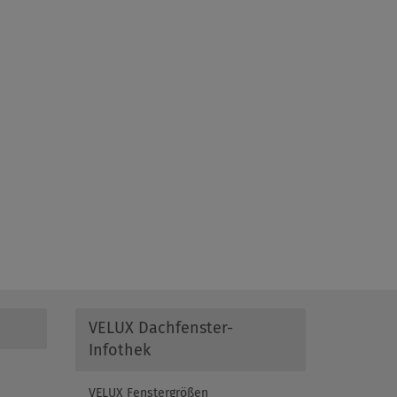
VELUX Dachfenster-
Infothek
VELUX Fenstergrößen