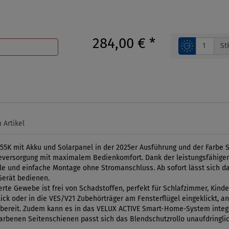
284,00 €
*
St
 Artikel
55K mit Akku und Solarpanel in der 2025er Ausführung und der Farbe
versorgung mit maximalem Bedienkomfort. Dank der leistungsfähigen 
elle und einfache Montage ohne Stromanschluss. Ab sofort lässt sich da
Gerät bedienen.
rte Gewebe ist frei von Schadstoffen, perfekt für Schlafzimmer, Kinde
Click oder in die VES/V21 Zubehörträger am Fensterflügel eingeklickt,
atzbereit. Zudem kann es in das VELUX ACTIVE Smart-Home-System inte
arbenen Seitenschienen passt sich das Blendschutzrollo unaufdringlic