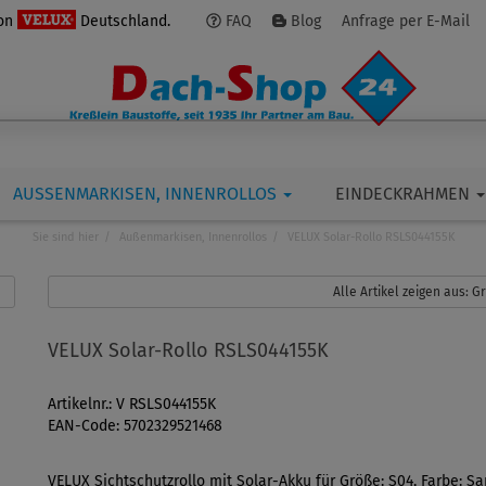
von
Deutschland.
FAQ
Blog
Anfrage per E-Mail
AUSSENMARKISEN, INNENROLLOS
EINDECKRAHMEN
Sie sind hier
Außenmarkisen, Innenrollos
VELUX Solar-Rollo RSLS044155K
Alle Artikel zeigen aus: 
VELUX Solar-Rollo RSLS044155K
Artikelnr.: V RSLS044155K
EAN-Code: 5702329521468
VELUX Sichtschutzrollo mit Solar-Akku für Größe: S04, Farbe: S