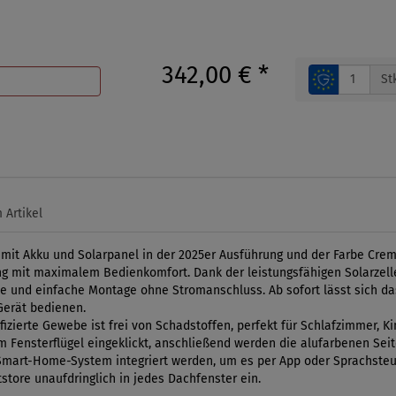
342,00 €
*
St
 Artikel
K mit Akku und Solarpanel in der 2025er Ausführung und der Farbe Cre
 mit maximalem Bedienkomfort. Dank der leistungsfähigen Solarzelle
lle und einfache Montage ohne Stromanschluss. Ab sofort lässt sich da
Gerät bedienen.
izierte Gewebe ist frei von Schadstoffen, perfekt für Schlafzimmer, K
m Fensterflügel eingeklickt, anschließend werden die alufarbenen Sei
Smart-Home-System integriert werden, um es per App oder Sprachsteu
store unaufdringlich in jedes Dachfenster ein.