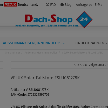
von
Deutschland.
FAQ
Blog
Anfrage per E-Mail
AUSSENMARKISEN, INNENROLLOS
EINDECKRAHMEN
Sie sind hier
Außenmarkisen, Innenrollos
VELUX Solar-Faltstore FSLU081278K
Alle Artikel zeigen aus: 
VELUX Solar-Faltstore FSLU081278K
Artikelnr.: V FSLU081278K
EAN-Code: 5702329592703
VELUX Plissee mit Solar-Akku für Größe: U08, Farbe: Cremebeige