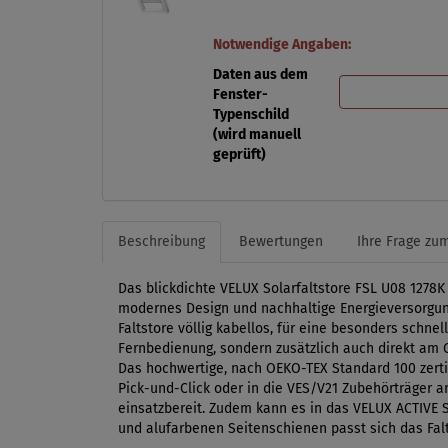
Notwendige Angaben:
Daten aus dem
Fenster-
Typenschild
(wird manuell
geprüft)
Beschreibung
Bewertungen
Ihre Frage zum
Das blickdichte VELUX Solarfaltstore FSL U08 1278
modernes Design und nachhaltige Energieversorgung
Faltstore völlig kabellos, für eine besonders schne
Fernbedienung, sondern zusätzlich auch direkt am 
Das hochwertige, nach OEKO-TEX Standard 100 zertif
Pick-und-Click oder in die VES/V21 Zubehörträger a
einsatzbereit. Zudem kann es in das VELUX ACTIVE 
und alufarbenen Seitenschienen passt sich das Falt