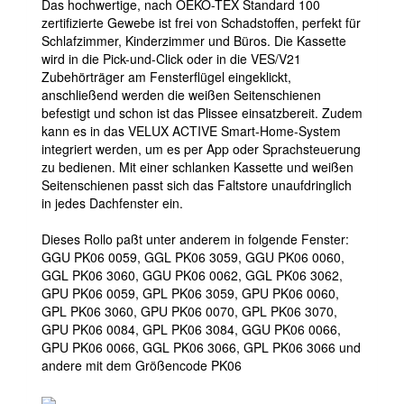
Das hochwertige, nach OEKO-TEX Standard 100
zertifizierte Gewebe ist frei von Schadstoffen, perfekt für
Schlafzimmer, Kinderzimmer und Büros. Die Kassette
wird in die Pick-und-Click oder in die VES/V21
Zubehörträger am Fensterflügel eingeklickt,
anschließend werden die weißen Seitenschienen
befestigt und schon ist das Plissee einsatzbereit. Zudem
kann es in das VELUX ACTIVE Smart-Home-System
integriert werden, um es per App oder Sprachsteuerung
zu bedienen. Mit einer schlanken Kassette und weißen
Seitenschienen passt sich das Faltstore unaufdringlich
in jedes Dachfenster ein.
Dieses Rollo paßt unter anderem in folgende Fenster:
GGU PK06 0059, GGL PK06 3059, GGU PK06 0060,
GGL PK06 3060, GGU PK06 0062, GGL PK06 3062,
GPU PK06 0059, GPL PK06 3059, GPU PK06 0060,
GPL PK06 3060, GPU PK06 0070, GPL PK06 3070,
GPU PK06 0084, GPL PK06 3084, GGU PK06 0066,
GPU PK06 0066, GGL PK06 3066, GPL PK06 3066 und
andere mit dem Größencode PK06