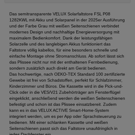
Das semitransparente VELUX Solarfaltstore FSL P08
1282KWL mit Akku und Solarpanel in der 2025er Ausführung
und der Farbe Grau mit weißen Seitenschienen verbindet
modernes Design und nachhaltige Energieversorgung mit
maximalem Bedienkomfort. Dank der leistungsfähigen
Solarzelle und des langlebigen Akkus funktioniert das
Faltstore völlig kabellos, für eine besonders schnelle und
einfache Montage ohne Stromanschluss. Ab sofort lässt sich
das Plissee nicht nur mit der enthaltenen Fernbedienung,
sondern zusätzlich auch direkt am Gerät bedienen.
Das hochwertige, nach OEKO-TEX Standard 100 zertifizierte
Gewebe ist frei von Schadstoffen, perfekt für Schlafzimmer,
Kinderzimmer und Büros. Die Kassette wird in die Pick-und-
Click oder in die VES/V21 Zubehörträger am Fensterflügel
eingeklickt, anschließend werden die weißen Seitenschienen
befestigt und schon ist das Plissee einsatzbereit. Zudem
kann es in das VELUX ACTIVE Smart-Home-System
integriert werden, um es per App oder Sprachsteuerung zu
bedienen. Mit einer schlanken Kassette und weißen
Seitenschienen passt sich das Faltstore unaufdringlich in
jedes Dachfenster ein.