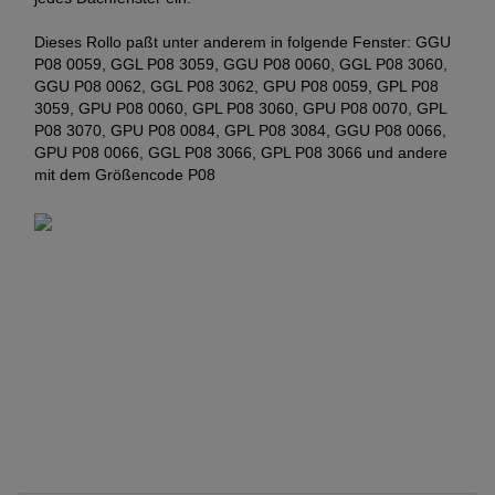
Dieses Rollo paßt unter anderem in folgende Fenster: GGU
P08 0059, GGL P08 3059, GGU P08 0060, GGL P08 3060,
GGU P08 0062, GGL P08 3062, GPU P08 0059, GPL P08
3059, GPU P08 0060, GPL P08 3060, GPU P08 0070, GPL
P08 3070, GPU P08 0084, GPL P08 3084, GGU P08 0066,
GPU P08 0066, GGL P08 3066, GPL P08 3066 und andere
mit dem Größencode P08