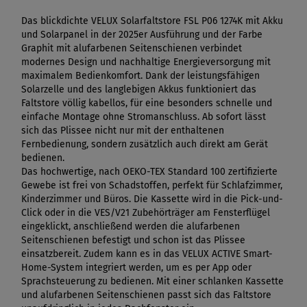
Das blickdichte VELUX Solarfaltstore FSL P06 1274K mit Akku
und Solarpanel in der 2025er Ausführung und der Farbe
Graphit mit alufarbenen Seitenschienen verbindet
modernes Design und nachhaltige Energieversorgung mit
maximalem Bedienkomfort. Dank der leistungsfähigen
Solarzelle und des langlebigen Akkus funktioniert das
Faltstore völlig kabellos, für eine besonders schnelle und
einfache Montage ohne Stromanschluss. Ab sofort lässt
sich das Plissee nicht nur mit der enthaltenen
Fernbedienung, sondern zusätzlich auch direkt am Gerät
bedienen.
Das hochwertige, nach OEKO-TEX Standard 100 zertifizierte
Gewebe ist frei von Schadstoffen, perfekt für Schlafzimmer,
Kinderzimmer und Büros. Die Kassette wird in die Pick-und-
Click oder in die VES/V21 Zubehörträger am Fensterflügel
eingeklickt, anschließend werden die alufarbenen
Seitenschienen befestigt und schon ist das Plissee
einsatzbereit. Zudem kann es in das VELUX ACTIVE Smart-
Home-System integriert werden, um es per App oder
Sprachsteuerung zu bedienen. Mit einer schlanken Kassette
und alufarbenen Seitenschienen passt sich das Faltstore