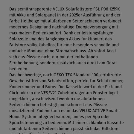
Das semitransparente VELUX Solarfaltstore FSL P06 1259K
mit Akku und Solarpanel in der 2025er Ausführung und der
Farbe Hellbeige mit alufarbenen Seitenschienen verbindet
modernes Design und nachhaltige Energieversorgung mit
maximalem Bedienkomfort. Dank der leistungsfähigen
Solarzelle und des langlebigen Akkus funktioniert das
Faltstore völlig kabellos, für eine besonders schnelle und
einfache Montage ohne Stromanschluss. Ab sofort lässt
sich das Plissee nicht nur mit der enthaltenen
Fernbedienung, sondern zusätzlich auch direkt am Gerät
bedienen.
Das hochwertige, nach OEKO-TEX Standard 100 zertifizierte
Gewebe ist frei von Schadstoffen, perfekt für Schlafzimmer,
Kinderzimmer und Büros. Die Kassette wird in die Pick-und-
Click oder in die VES/V21 Zubehörträger am Fensterflügel
eingeklickt, anschließend werden die alufarbenen
Seitenschienen befestigt und schon ist das Plissee
einsatzbereit. Zudem kann es in das VELUX ACTIVE Smart-
Home-System integriert werden, um es per App oder
Sprachsteuerung zu bedienen. Mit einer schlanken Kassette
und alufarbenen Seitenschienen passt sich das Faltstore