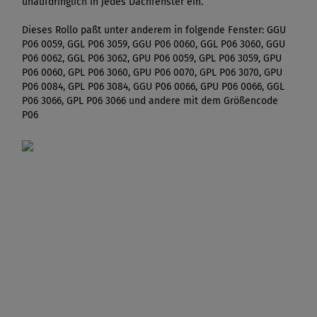
unaufdringlich in jedes Dachfenster ein.
Dieses Rollo paßt unter anderem in folgende Fenster: GGU
P06 0059, GGL P06 3059, GGU P06 0060, GGL P06 3060, GGU
P06 0062, GGL P06 3062, GPU P06 0059, GPL P06 3059, GPU
P06 0060, GPL P06 3060, GPU P06 0070, GPL P06 3070, GPU
P06 0084, GPL P06 3084, GGU P06 0066, GPU P06 0066, GGL
P06 3066, GPL P06 3066 und andere mit dem Größencode
P06