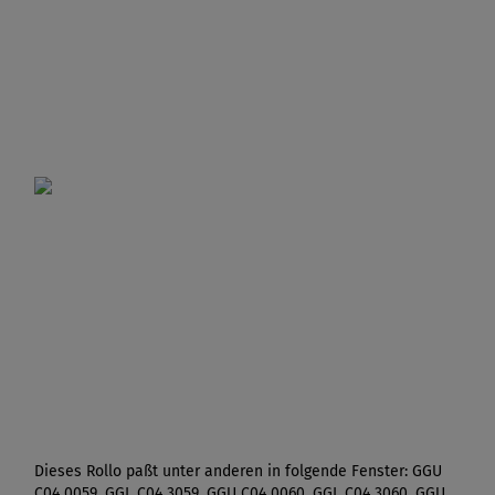
Dieses Rollo paßt unter anderen in folgende Fenster: GGU
C04 0059, GGL C04 3059, GGU C04 0060, GGL C04 3060, GGU