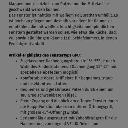
klappen und zusätzlich zum Putzen um die Mittelachse
geschwenkt werden können.
Das Fenster ist nahtlos mit weißem Polyurethan umhüllt. Es
ist leicht zu pflegen und deshalb vor allem für Räume zu
empfehlen, die mit weißen, feuchtigkeitsunempfindlichen
Fenstern gestaltet werden sollen, wie etwa die Küche, Bad,
WC sowie alle übrigen Räume (z.B. Schlafzimmer), in denen
Feuchtigkeit anfällt.
Artikel-Highlights des Fenstertyps GPU:
Zugelassener Dachneigungsbereich: 15°-55° je nach
Wahl des Eindeckrahmens. (Dachneigung 55°-75° mit
speziellen Hebefedern möglich)
Komfortable obere Griffleiste für bequemes, staub
und insektenfreies Lüften.
Bequemes und gefahrloses Putzen durch einen um
180 Grad schwenkbaren Flügel.
Freier Zugang und Ausblick am offenen Fenster durch
die Klapp-Funktion über den unteren Öffnungsgriff,
mit großem 45°-Öffnungswinkel.
Serienmäßig ausgestattet mit Zubehörträgern für die
Nachrüstung von original VELUX Deko- und