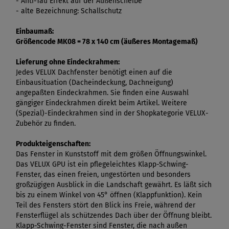
- Anti-Tau Effekt auf der Außenscheibe
- alte Bezeichnung: Schallschutz
Einbaumaß:
Größencode MK08 = 78 x 140 cm (äußeres Montagemaß)
Lieferung ohne Eindeckrahmen:
Jedes VELUX Dachfenster benötigt einen auf die
Einbausituation (Dacheindeckung, Dachneigung)
angepaßten Eindeckrahmen. Sie finden eine Auswahl
gängiger Eindeckrahmen direkt beim Artikel. Weitere
(Spezial)-Eindeckrahmen sind in der Shopkategorie VELUX-
Zubehör zu finden.
Produkteigenschaften:
Das Fenster in Kunststoff mit dem größen Öffnungswinkel.
Das VELUX GPU ist ein pflegeleichtes Klapp-Schwing-
Fenster, das einen freien, ungestörten und besonders
großzügigen Ausblick in die Landschaft gewährt. Es läßt sich
bis zu einem Winkel von 45° öffnen (Klappfunktion). Kein
Teil des Fensters stört den Blick ins Freie, während der
Fensterflügel als schützendes Dach über der Öffnung bleibt.
Klapp-Schwing-Fenster sind Fenster, die nach außen