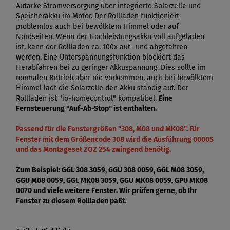
Autarke Stromversorgung über integrierte Solarzelle und
Speicherakku im Motor. Der Rollladen funktioniert
problemlos auch bei bewölktem Himmel oder auf
Nordseiten. Wenn der Hochleistungsakku voll aufgeladen
ist, kann der Rollladen ca. 100x auf- und abgefahren
werden. Eine Unterspannungsfunktion blockiert das
Herabfahren bei zu geringer Akkuspannung. Dies sollte im
normalen Betrieb aber nie vorkommen, auch bei bewölktem
Himmel lädt die Solarzelle den Akku ständig auf. Der
Rollladen ist "io-homecontrol" kompatibel.
Eine
Fernsteuerung "Auf-Ab-Stop" ist enthalten.
Passend für die Fenstergrößen "308, M08 und MK08". Für
Fenster mit dem Größencode 308 wird die Ausführung 0000S
und das Montageset ZOZ 254 zwingend benötig.
Zum Beispiel: GGL 308 3059, GGU 308 0059, GGL M08 3059,
GGU M08 0059, GGL MK08 3059, GGU MK08 0059, GPU MK08
0070 und viele weitere Fenster. Wir prüfen gerne, ob Ihr
Fenster zu diesem Rollladen paßt.