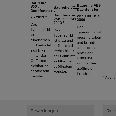
Baureihe
Baureihe VES -
V22 -
Baureihe V21
Dachfenster
Dachfenster
-
Dachfenster
von 1991 bis
ab 2013
*
von
2000 bis
2000
2013 *
Das
Das
Typenschild
Das
Typenschild ist
ist
Typenschild
messingfarben
silberfarben
ist grau und
und befindet
und befindet
befindet sich
sich rechts
sich links
rechts hinter
hinter der
hinter der
der Griffleiste,
Griffleiste,
Griffleiste,
sichtbar bei
sichtbar bei
sichtbar bei
geöffnetem
geöffnetem
geöffnetem
Fenster.
Fenster.
Fenster.
* Ausna
Bewertungen
Rech