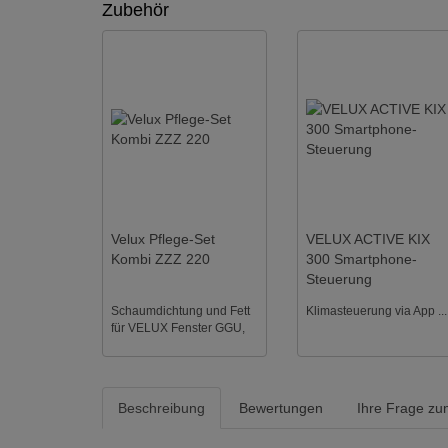
Zubehör
Velux Pflege-Set
VELUX ACTIVE KIX
Kombi ZZZ 220
300 Smartphone-
Steuerung
Schaumdichtung und Fett
Klimasteuerung via App ...
für VELUX Fenster GGU,
GPU, GHU, GGL, GHL,
GPL bis 2012 sowie VU
und VKU bi ...
Beschreibung
Bewertungen
Ihre Frage zum