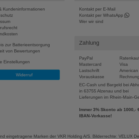
 Kundeninformationen
Kontakt per E-Mail
schutz
Kontakt per WhatsApp
essum
Wer wir sind
rufsrecht
ndkosten
Zahlung
is zur Batterieentsorgung
eit von Bewertungen
PayPal
Ratenkau
e Einstellungen
Mastercard
Visa
Lastschrift
American
Widerruf
Vorauskasse
Rechnung
EC-Cash und Bargeld bei Abh
in 63755 Alzenau und bei
Lieferungen im Rhein-Main-Ge
Immer 3% Skonto ab 1000,- €
IBAN-Vorkasse!
 eingetragene Marken der VKR Holding A/S. Bilderrechte: VELUX Deu