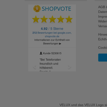
AGB &
Daten
Impr
Wider
Versa
Hinwe
Echth
Cooki
VELUX und das VELUX Logo sind