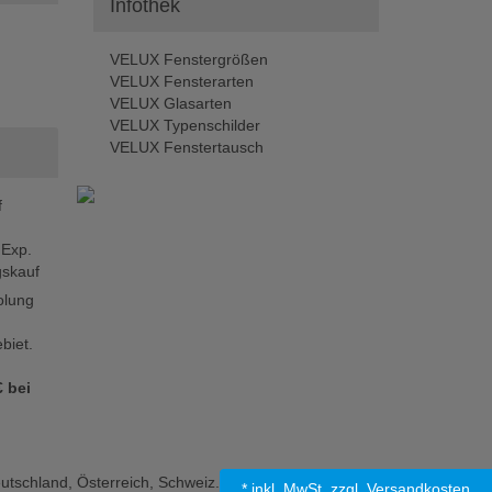
Infothek
VELUX Fenstergrößen
VELUX Fensterarten
VELUX Glasarten
VELUX Typenschilder
VELUX Fenstertausch
f
 Exp.
skauf
olung
biet.
 bei
tschland, Österreich, Schweiz.
* inkl. MwSt.
zzgl. Versandkosten