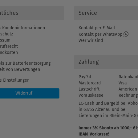
tliches
Service
 Kundeninformationen
Kontakt per E-Mail
schutz
Kontakt per WhatsApp
essum
Wer wir sind
rufsrecht
ndkosten
Zahlung
is zur Batterieentsorgung
eit von Bewertungen
PayPal
Ratenkau
e Einstellungen
Mastercard
Visa
Lastschrift
American 
Widerruf
Vorauskasse
Rechnung
EC-Cash und Bargeld bei Abho
in 63755 Alzenau und bei
Lieferungen im Rhein-Main-Ge
Immer 3% Skonto ab 1000,- € 
IBAN-Vorkasse!