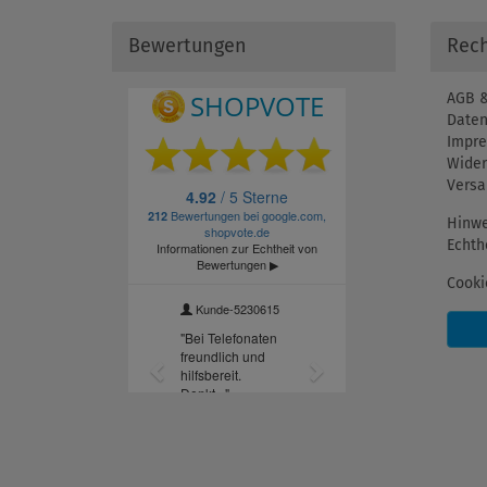
Bewertungen
Rech
AGB &
Daten
Impr
Wider
Versa
Hinwe
Echth
Cooki