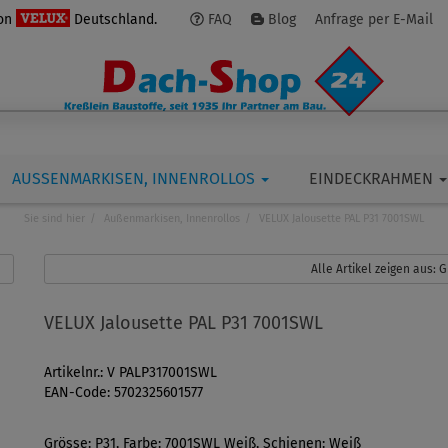
von
Deutschland.
FAQ
Blog
Anfrage per E-Mail
AUSSENMARKISEN, INNENROLLOS
EINDECKRAHMEN
Sie sind hier
Außenmarkisen, Innenrollos
VELUX Jalousette PAL P31 7001SWL
Alle Artikel zeigen aus:
VELUX Jalousette PAL P31 7001SWL
Artikelnr.: V PALP317001SWL
EAN-Code: 5702325601577
Grösse: P31, Farbe: 7001SWL Weiß, Schienen: Weiß