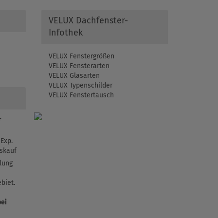
VELUX Dachfenster-
Infothek
VELUX Fenstergrößen
VELUX Fensterarten
VELUX Glasarten
VELUX Typenschilder
VELUX Fenstertausch
f
Exp.
skauf
lung
biet.
bei