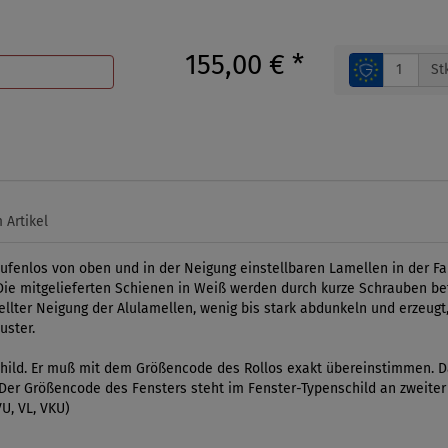
155,00 €
*
St
 Artikel
tufenlos von oben und in der Neigung einstellbaren Lamellen in der F
ie mitgelieferten Schienen in Weiß werden durch kurze Schrauben befe
ellter Neigung der Alulamellen, wenig bis stark abdunkeln und erzeugt,
ster.
ild. Er muß mit dem Größencode des Rollos exakt übereinstimmen. Da
l. Der Größencode des Fensters steht im Fenster-Typenschild an zweiter
U, VL, VKU)