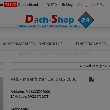
von
Deutschland.
FAQ
Blog
Anfrage per E-Mail
AUSSENMARKISEN, INNENROLLOS
EINDECKRAHMEN
Sie sind hier
Zubehör
Velux Innenfutter LSC CK02 2000
Alle Artikel zeigen au
Velux Innenfutter LSC CK02 2000
Artikelnr.: V LSCCK022000
EAN-Code: 5702327250711
Größe CK02