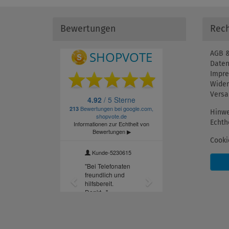
Bewertungen
Rech
AGB &
Daten
Impr
Wider
Versa
Hinwe
Echth
Cooki