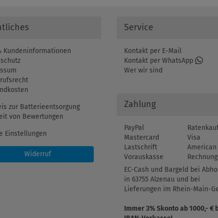
tliches
Service
 Kundeninformationen
Kontakt per E-Mail
schutz
Kontakt per WhatsApp
essum
Wer wir sind
rufsrecht
ndkosten
Zahlung
is zur Batterieentsorgung
eit von Bewertungen
PayPal
Ratenkau
e Einstellungen
Mastercard
Visa
Lastschrift
American 
Widerruf
Vorauskasse
Rechnung
EC-Cash und Bargeld bei Abho
in 63755 Alzenau und bei
Lieferungen im Rhein-Main-Ge
Immer 3% Skonto ab 1000,- € 