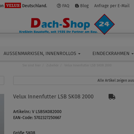
von
Deutschland.
FAQ
Blog
Anfrage per E-Mail
AUSSENMARKISEN, INNENROLLOS
EINDECKRAHMEN
Sie sind hier
Zubehör
Velux Innenfutter LSB SK08 2000
Alle Artikel zeigen au
Velux Innenfutter LSB SK08 2000
Artikelnr.: V LSBSK082000
EAN-Code: 5702327250667
Größe SK08