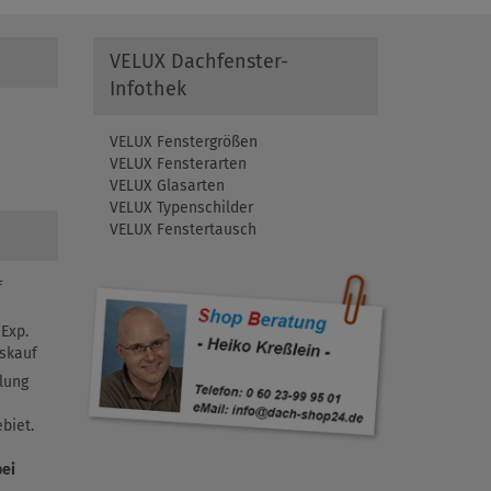
VELUX Dachfenster-
Infothek
VELUX Fenstergrößen
VELUX Fensterarten
VELUX Glasarten
VELUX Typenschilder
VELUX Fenstertausch
f
Exp.
skauf
lung
biet.
bei