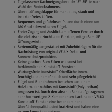
Zugelassener Dachneigungsbereich: 15°-55° je nach
Wahl des Eindeckrahmens.
Obere Lüftungsklappe für manuelles, staub und
insektenfreies Lüften.
Bequemes und gefahrloses Putzen durch einen um
180 Grad schwenkbaren Flügel.
Freier Zugang und Ausblick am offenen Fenster durch
die elektrische Hochklapp-Funktion, mit großem 45°-
Öffnungswinkel.
Serienmäßig ausgestattet mit Zubehörträgern für die
Nachrüstung von original VELUX Deko- und
Sonnenschutzprodukten.
Keine geschweißten Ecken wie sonst bei
herkömmlichen Kunststoff-Fenstern
Wartungsfreie Kunststoff-Oberfläche innen,
feuchtigkeitsunempfindlich und sehr pflegeleicht
Flügel und Blendrahmen bestehen aus einem
Holzkern, der nahtlos mit Kunststoff (Polyurethan)
umgossen ist. Durch den abschließend aufgetragenen
sehr hochwertigen 2-Komponenten-Lack haben VELUX
Kunststoff-Fenster eine besonders hohe
Oberflächenqualität, sind kratzfest und haben eine
extrem lange Lebensdauer.