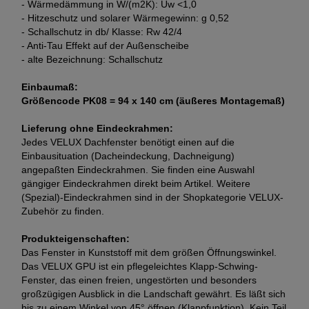
- Wärmedämmung in W/(m2K): Uw <1,0
- Hitzeschutz und solarer Wärmegewinn: g 0,52
- Schallschutz in db/ Klasse: Rw 42/4
- Anti-Tau Effekt auf der Außenscheibe
- alte Bezeichnung: Schallschutz
Einbaumaß:
Größencode PK08 = 94 x 140 cm (äußeres Montagemaß)
Lieferung ohne Eindeckrahmen:
Jedes VELUX Dachfenster benötigt einen auf die
Einbausituation (Dacheindeckung, Dachneigung)
angepaßten Eindeckrahmen. Sie finden eine Auswahl
gängiger Eindeckrahmen direkt beim Artikel. Weitere
(Spezial)-Eindeckrahmen sind in der Shopkategorie VELUX-
Zubehör zu finden.
Produkteigenschaften:
Das Fenster in Kunststoff mit dem größen Öffnungswinkel.
Das VELUX GPU ist ein pflegeleichtes Klapp-Schwing-
Fenster, das einen freien, ungestörten und besonders
großzügigen Ausblick in die Landschaft gewährt. Es läßt sich
bis zu einem Winkel von 45° öffnen (Klappfunktion). Kein Teil