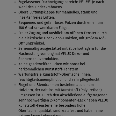
Zugelassener Dachneigungsbereich: 15°-55° je nach
Wahl des Eindeckrahmens.
Obere Lüftungsklappe für manuelles, staub und
insektenfreies Lüften.
Bequemes und gefahrloses Putzen durch einen um
180 Grad schwenkbaren Flügel.
Freier Zugang und Ausblick am offenen Fenster durch
die elektrische Hochklapp-Funktion, mit großem 45°-
Öffnungswinkel.
Serienmäßig ausgestattet mit Zubehörträgern für die
Nachrüstung von original VELUX Deko- und
Sonnenschutzprodukten.
Keine geschweißten Ecken wie sonst bei
herkömmlichen Kunststoff-Fenstern
Wartungsfreie Kunststoff-Oberfläche innen,
feuchtigkeitsunempfindlich und sehr pflegeleicht
Flügel und Blendrahmen bestehen aus einem
Holzkern, der nahtlos mit Kunststoff (Polyurethan)
umgossen ist. Durch den abschließend aufgetragenen
sehr hochwertigen 2-Komponenten-Lack haben VELUX
Kunststoff-Fenster eine besonders hohe
Oberflächenqualität, sind kratzfest und haben eine
extrem lange Lebensdauer.