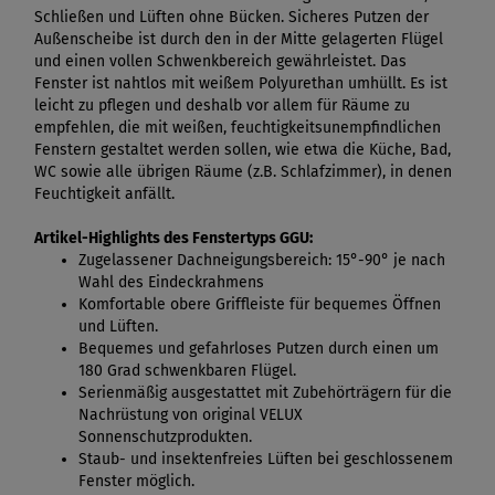
Schließen und Lüften ohne Bücken. Sicheres Putzen der
Außenscheibe ist durch den in der Mitte gelagerten Flügel
und einen vollen Schwenkbereich gewährleistet. Das
Fenster ist nahtlos mit weißem Polyurethan umhüllt. Es ist
leicht zu pflegen und deshalb vor allem für Räume zu
empfehlen, die mit weißen, feuchtigkeitsunempfindlichen
Fenstern gestaltet werden sollen, wie etwa die Küche, Bad,
WC sowie alle übrigen Räume (z.B. Schlafzimmer), in denen
Feuchtigkeit anfällt.
Artikel-Highlights des Fenstertyps GGU:
Zugelassener Dachneigungsbereich: 15°-90° je nach
Wahl des Eindeckrahmens
Komfortable obere Griffleiste für bequemes Öffnen
und Lüften.
Bequemes und gefahrloses Putzen durch einen um
180 Grad schwenkbaren Flügel.
Serienmäßig ausgestattet mit Zubehörträgern für die
Nachrüstung von original VELUX
Sonnenschutzprodukten.
Staub- und insektenfreies Lüften bei geschlossenem
Fenster möglich.