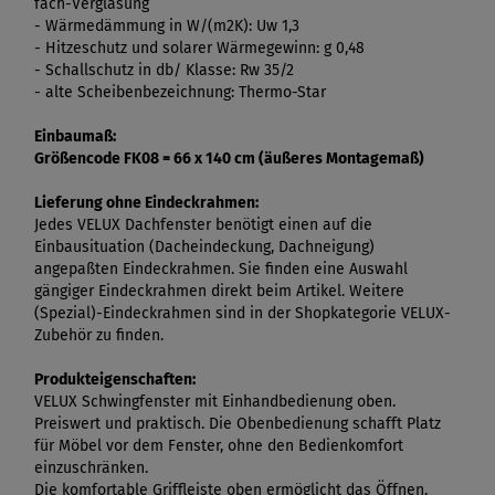
fach-Verglasung
- Wärmedämmung in W/(m2K): Uw 1,3
- Hitzeschutz und solarer Wärmegewinn: g 0,48
- Schallschutz in db/ Klasse: Rw 35/2
- alte Scheibenbezeichnung: Thermo-Star
Einbaumaß:
Größencode FK08 = 66 x 140 cm (äußeres Montagemaß)
Lieferung ohne Eindeckrahmen:
Jedes VELUX Dachfenster benötigt einen auf die
Einbausituation (Dacheindeckung, Dachneigung)
angepaßten Eindeckrahmen. Sie finden eine Auswahl
gängiger Eindeckrahmen direkt beim Artikel. Weitere
(Spezial)-Eindeckrahmen sind in der Shopkategorie VELUX-
Zubehör zu finden.
Produkteigenschaften:
VELUX Schwingfenster mit Einhandbedienung oben.
Preiswert und praktisch. Die Obenbedienung schafft Platz
für Möbel vor dem Fenster, ohne den Bedienkomfort
einzuschränken.
Die komfortable Griffleiste oben ermöglicht das Öffnen,