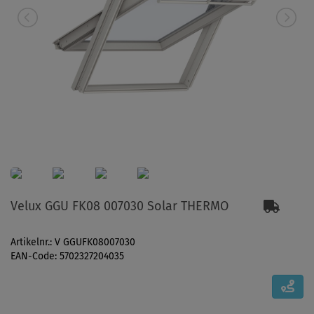
Velux GGU FK08 007030 Solar THERMO
Artikelnr.: V GGUFK08007030
EAN-Code: 5702327204035